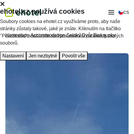
ehotel.cz používá cookies
CS
Soubory cookies na ehotel.cz využíváme proto, aby naše
stránky zůstaly takové, jaké je znáte. Kliknutím na tlačítko
Homepage
Accommodation
Selský Dvůr Biskoupky
"Povolit vše" souhlasíte se zpracováním cookies tj. malých
souborů.
Nastavení
Jen nezbytné
Povolit vše