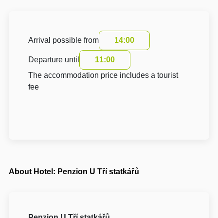
Arrival possible from
14:00
Departure until
11:00
The accommodation price includes a tourist
fee
About Hotel: Penzion U Tří statkářů
Penzion U Tří statkářů