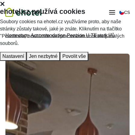
ehotel.cz používá cookies
CS
Soubory cookies na ehotel.cz využíváme proto, aby naše
stránky zůstaly takové, jaké je znáte. Kliknutím na tlačítko
Homepage
Accommodation
Penzion U Tří statkářů
"Povolit vše" souhlasíte se zpracováním cookies tj. malých
souborů.
Nastavení
Jen nezbytné
Povolit vše