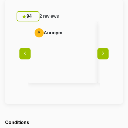
94
2 reviews
A
Anonym
J
Jana
Conditions