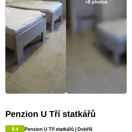
+8 photos
Penzion U Tří statkářů
9.4
Penzion U Tří statkářů | Dobříš