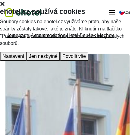
ehotel.cz používá cookies
CS
Soubory cookies na ehotel.cz využíváme proto, aby naše
stránky zůstaly takové, jaké je znáte. Kliknutím na tlačítko
Homepage
Accommodation
Hotel Bouček Mochov
"Povolit vše" souhlasíte se zpracováním cookies tj. malých
souborů.
Nastavení
Jen nezbytné
Povolit vše