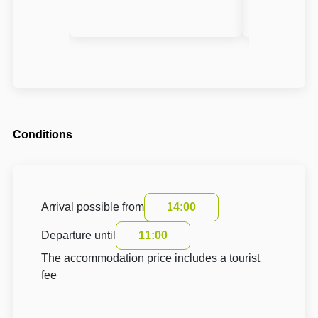
Conditions
Arrival possible from
14:00
Departure until
11:00
The accommodation price includes a tourist
fee