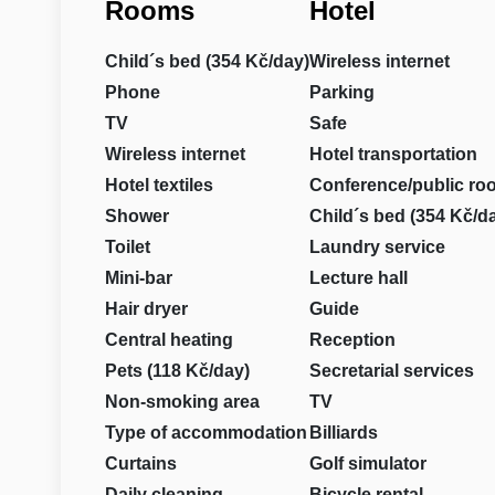
Rooms
Hotel
Child´s bed (354 Kč/day)
Wireless internet
Phone
Parking
TV
Safe
Wireless internet
Hotel transportation
Hotel textiles
Conference/public ro
Shower
Child´s bed (354 Kč/d
Toilet
Laundry service
Mini-bar
Lecture hall
Hair dryer
Guide
Central heating
Reception
Pets (118 Kč/day)
Secretarial services
Non-smoking area
TV
Type of accommodation
Billiards
Curtains
Golf simulator
Daily cleaning
Bicycle rental