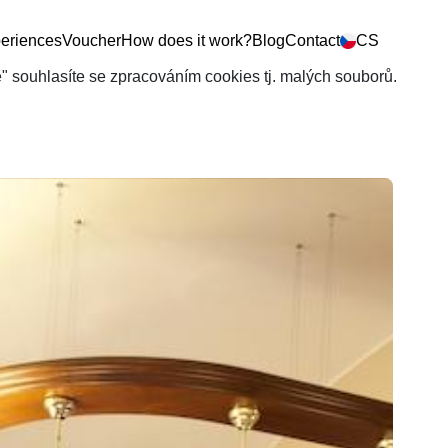
eriences
Voucher
How does it work?
Blog
Contact
CS
še" souhlasíte se zpracováním cookies tj. malých souborů.