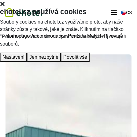
ehotel.cz používá cookies
CS
Soubory cookies na ehotel.cz využíváme proto, aby naše
stránky zůstaly takové, jaké je znáte. Kliknutím na tlačítko
Homepage
Accommodation
Penzion Malých Pivovarů
"Povolit vše" souhlasíte se zpracováním cookies tj. malých
souborů.
Nastavení
Jen nezbytné
Povolit vše