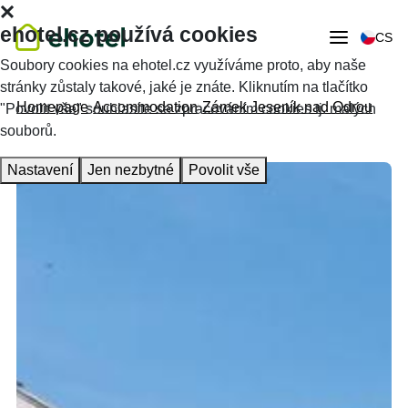
ehotel.cz používá cookies
CS
Soubory cookies na ehotel.cz využíváme proto, aby naše
stránky zůstaly takové, jaké je znáte. Kliknutím na tlačítko
Homepage
Accommodation
Zámek Jeseník nad Odrou
"Povolit vše" souhlasíte se zpracováním cookies tj. malých
souborů.
Nastavení
Jen nezbytné
Povolit vše