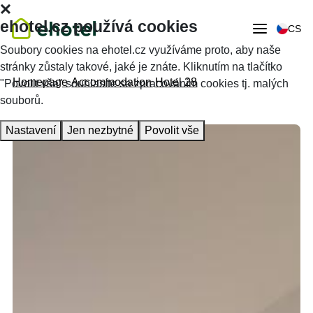
ehotel.cz používá cookies
CS
Soubory cookies na ehotel.cz využíváme proto, aby naše
stránky zůstaly takové, jaké je znáte. Kliknutím na tlačítko
Homepage
Accommodation
Hotel 28
"Povolit vše" souhlasíte se zpracováním cookies tj. malých
souborů.
Nastavení
Jen nezbytné
Povolit vše