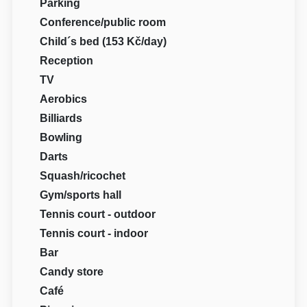
Parking
Conference/public room
Child´s bed (153 Kč/day)
Reception
TV
Aerobics
Billiards
Bowling
Darts
Squash/ricochet
Gym/sports hall
Tennis court - outdoor
Tennis court - indoor
Bar
Candy store
Café