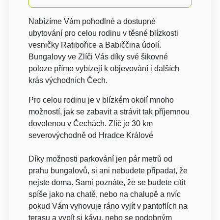
Nabízíme Vám pohodlné a dostupné
ubytování pro celou rodinu v těsné blízkosti
vesničky Ratibořice a Babiččina údolí.
Bungalovy ve Zlíči Vás díky své šikovné
poloze přímo vybízejí k objevování i dalších
krás východních Čech.
Pro celou rodinu je v blízkém okolí mnoho
možností, jak se zabavit a strávit tak příjemnou
dovolenou v Čechách. Zlíč je 30 km
severovýchodně od Hradce Králové
Díky možnosti parkování jen pár metrů od
prahu bungalovů, si ani nebudete připadat, že
nejste doma. Sami poznáte, že se budete cítit
spíše jako na chatě, nebo na chalupě a nvíc
pokud Vám vyhovuje ráno vyjít v pantoflích na
terasu a vypít si kávu, nebo se podobným