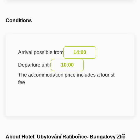
Conditions
Arrival possible from
14:00
Departure until
10:00
The accommodation price includes a tourist
fee
About Hotel: Ubytování Ratibořice- Bungalovy Zlíč