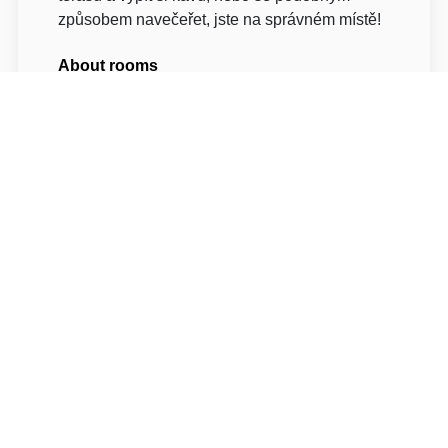
způsobem navečeřet, jste na správném místě!
About rooms
Našim hostům poskytujeme nenároročné
ubytování v prostorných bungalovech, kde se
pohodlně vejde
celá rodina
s 2 i 3 dětmi
anebo
parta 5 kolegů
nebo
kamarádů
(
2
lůžka + až 3 přistýlky
). Pejsek také není
problém. K dispozici je společný malý dvorek
přímo před bungalovy s
ohništěm
a prostorem
pro večerní posezení a pro zaparkování
automobilů.
Každý jednotlivý bungalov má TV, chladničku,
vlastní koupelnu s umyvadlem, sprchovým
koutem a WC, venkovní krytou terasu s
posezením