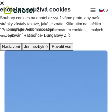
ehotel.cz používá cookies
CS
Soubory cookies na ehotel.cz využíváme proto, aby naše
stránky zůstaly takové, jaké je znáte. Kliknutím na tlačítko
Homepage
Accommodation
"Povolit vše" souhlasíte se zpracováním cookies tj. malých
Ubytování Ratibořice- Bungalovy Zlíč
souborů.
Nastavení
Jen nezbytné
Povolit vše