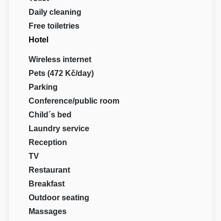
Daily cleaning
Free toiletries
Hotel
Wireless internet
Pets (472 Kč/day)
Parking
Conference/public room
Child´s bed
Laundry service
Reception
TV
Restaurant
Breakfast
Outdoor seating
Massages