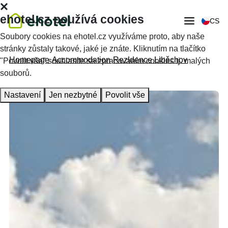
ehotel.cz používá cookies
CS
Soubory cookies na ehotel.cz využíváme proto, aby naše
stránky zůstaly takové, jaké je znáte. Kliknutím na tlačítko
Homepage
Accommodation
Rezidence Liběchov
"Povolit vše" souhlasíte se zpracováním cookies tj. malých
souborů.
Nastavení
Jen nezbytné
Povolit vše