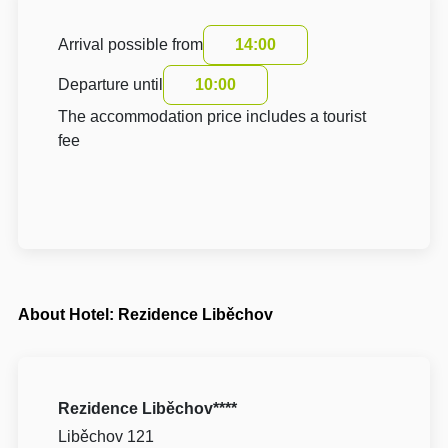
Arrival possible from
14:00
Departure until
10:00
The accommodation price includes a tourist
fee
About Hotel: Rezidence Liběchov
Rezidence Liběchov****
Liběchov 121