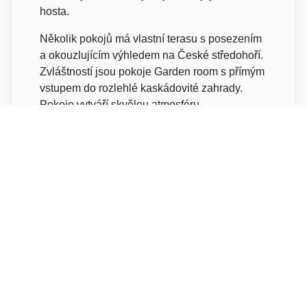
hosta.
Několik pokojů má vlastní terasu s posezením
a okouzlujícím výhledem na České středohoří.
Zvláštností jsou pokoje Garden room s přímým
vstupem do rozlehlé kaskádovité zahrady.
Pokoje vytváří skvělou atmosféru.
Vnitřní vybavení - dubové parkety, dřevěné
balustrády, štukové stropy, kované zábradlí,
mramorový krb - vzbuzuje úctu ke starému
řemeslu.
Pokoje mají individuální design, všechny jsou
samozřejmě vybaveny vlastním sociálním
zařízením, LCD televizorem, dále je k dispozic
internet, telefonní linka, minibar a trezor.
Hotel také nabízí wellness kde můžete využít:
finskou saunu, uvolňující whirpool, masážní