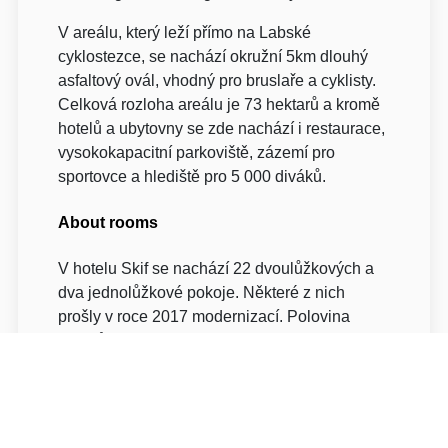
V areálu, který leží přímo na Labské
cyklostezce, se nachází okružní 5km dlouhý
asfaltový ovál, vhodný pro bruslaře a cyklisty.
Celková rozloha areálu je 73 hektarů a kromě
hotelů a ubytovny se zde nachází i restaurace,
vysokokapacitní parkoviště, zázemí pro
sportovce a hlediště pro 5 000 diváků.
About rooms
V hotelu Skif se nachází 22 dvoulůžkových a
dva jednolůžkové pokoje. Některé z nich
prošly v roce 2017 modernizací. Polovina
pokojů má výhled na vodní plochu, druhá
polovina je směřována na opačnou stranu, do
klidné zóny.
Všech 20 dvoulůžkových pokojů v Rowing