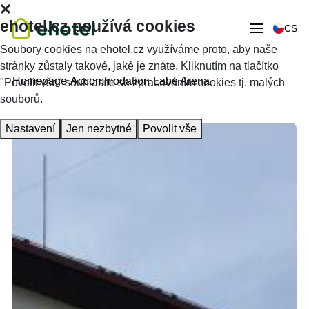
ehotel.cz používá cookies
CS
Soubory cookies na ehotel.cz využíváme proto, aby naše
stránky zůstaly takové, jaké je znáte. Kliknutím na tlačítko
Homepage
Accommodation
Labe Arena
"Povolit vše" souhlasíte se zpracováním cookies tj. malých
souborů.
Nastavení
Jen nezbytné
Povolit vše