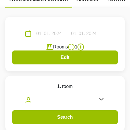
Rooms
1
Edit
1. room
Search