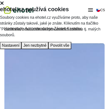
ehotel.cz používá cookies
CS
Soubory cookies na ehotel.cz využíváme proto, aby naše
stránky zůstaly takové, jaké je znáte. Kliknutím na tlačítko
Homepage
Accommodation
Zámek Kostelec
"Povolit vše" souhlasíte se zpracováním cookies tj. malých
souborů.
Nastavení
Jen nezbytné
Povolit vše