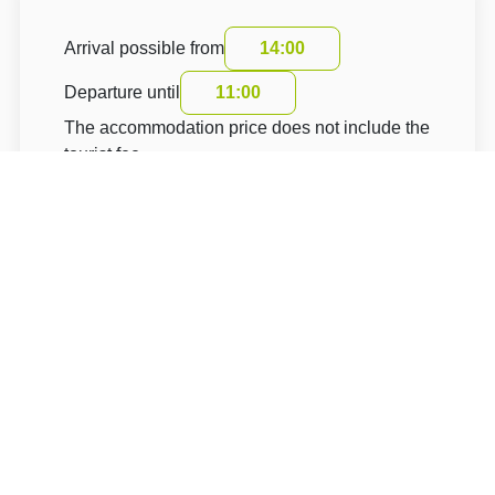
Arrival possible from
14:00
Departure until
11:00
The accommodation price does not include the
tourist fee.
About Hotel: Hotel ROZVOJ
Hotel ROZVOJ***
Rozvoj 110/5