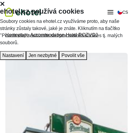
ehotel.cz používá cookies
CS
Soubory cookies na ehotel.cz využíváme proto, aby naše
stránky zůstaly takové, jaké je znáte. Kliknutím na tlačítko
Homepage
Accommodation
Hotel ROZVOJ
"Povolit vše" souhlasíte se zpracováním cookies tj. malých
souborů.
Nastavení
Jen nezbytné
Povolit vše