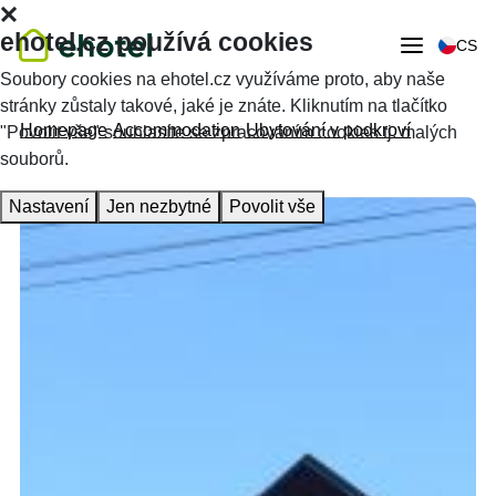
ehotel.cz používá cookies
CS
Soubory cookies na ehotel.cz využíváme proto, aby naše
stránky zůstaly takové, jaké je znáte. Kliknutím na tlačítko
Homepage
Accommodation
Ubytování v podkroví
"Povolit vše" souhlasíte se zpracováním cookies tj. malých
souborů.
Nastavení
Jen nezbytné
Povolit vše