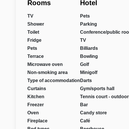
Rooms
Hotel
TV
Pets
Shower
Parking
Toilet
Conference/public ro
Fridge
TV
Pets
Billiards
Terrace
Bowling
Microwave oven
Golf
Non-smoking area
Minigolf
Type of accommodation
Darts
Curtains
Gym/sports hall
Kitchen
Tennis court - outdoor
Freezer
Bar
Oven
Candy store
Fireplace
Café
Bed types
Beerhouse