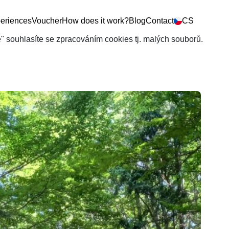
eriences
Voucher
How does it work?
Blog
Contact
CS
še" souhlasíte se zpracováním cookies tj. malých souborů.