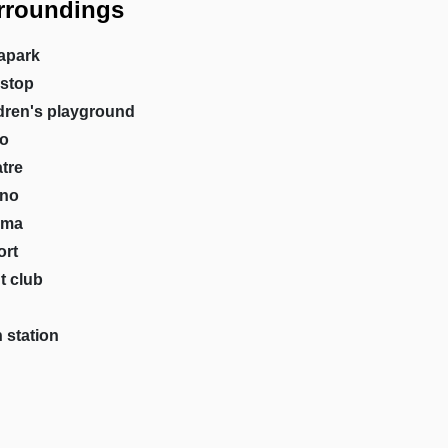
rroundings
apark
stop
dren's playground
o
tre
ino
ema
ort
t club
n station