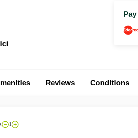
Pay
icí
menities
Reviews
Conditions
s
1