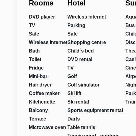
Rooms
Hotel
Su
DVD player
Wireless internet
Aqu
TV
Parking
Bus 
Safe
Safe
Chil
Wireless internet
Shopping centre
Disc
Bath
Child´s bed
Thea
Toilet
DVD rental
Cas
Fridge
TV
Cin
Mini-bar
Golf
Airp
Hair dryer
Golf simulator
Nigh
Coffee maker
Ski lift
Park
Kitchenette
Ski rental
Trai
Balcony
Sports equipment rental
Terrace
Darts
Microwave oven
Table tennis
Tennis court - outdoor