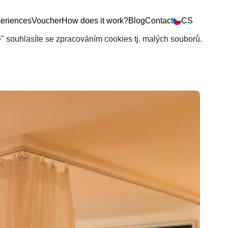
eriences
Voucher
How does it work?
Blog
Contact
CS
še" souhlasíte se zpracováním cookies tj. malých souborů.