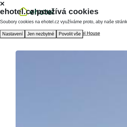
ehotel.cz používá cookies
Soubory cookies na ehotel.cz využíváme proto, aby naše stránky 
Homepage
Accommodation
Rebel House
Nastavení
Jen nezbytné
Povolit vše