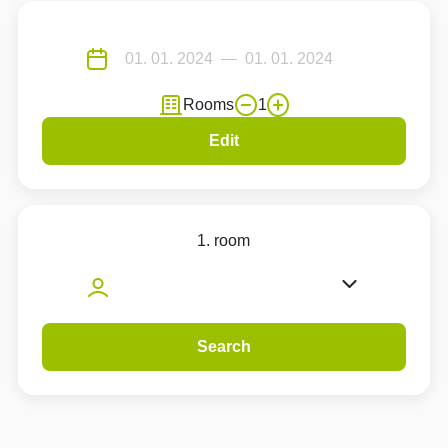
Rooms
1
Edit
1. room
Search