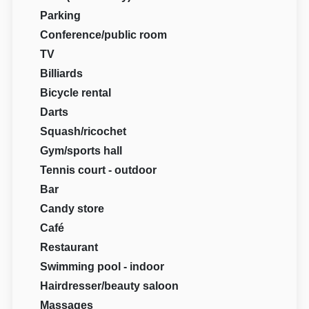
Parking
Conference/public room
TV
Billiards
Bicycle rental
Darts
Squash/ricochet
Gym/sports hall
Tennis court - outdoor
Bar
Candy store
Café
Restaurant
Swimming pool - indoor
Hairdresser/beauty saloon
Massages