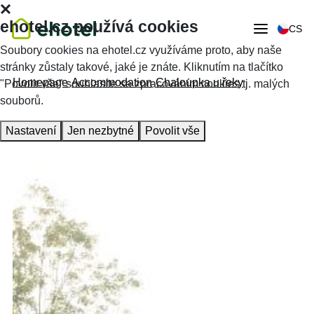
ehotel.cz používá cookies
CS
Soubory cookies na ehotel.cz využíváme proto, aby naše
stránky zůstaly takové, jaké je znáte. Kliknutím na tlačítko
Homepage
Accommodation
Chaloupka u řeky
"Povolit vše" souhlasíte se zpracováním cookies tj. malých
souborů.
Nastavení
Jen nezbytné
Povolit vše