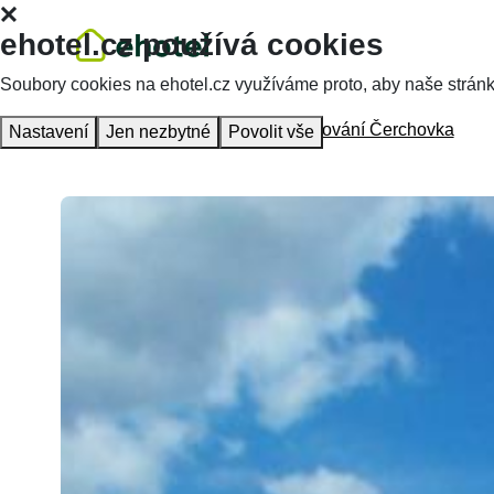
ehotel.cz používá cookies
Soubory cookies na ehotel.cz využíváme proto, aby naše stránky 
Homepage
Accommodation
Ubytování Čerchovka
Nastavení
Jen nezbytné
Povolit vše