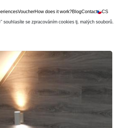
eriences
Voucher
How does it work?
Blog
Contact
CS
še" souhlasíte se zpracováním cookies tj. malých souborů.