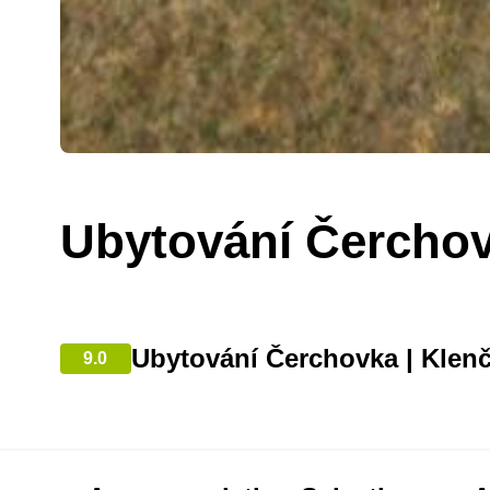
Ubytování Čercho
Ubytování Čerchovka | Klen
9.0