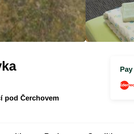
vka
Pay
čí pod Čerchovem