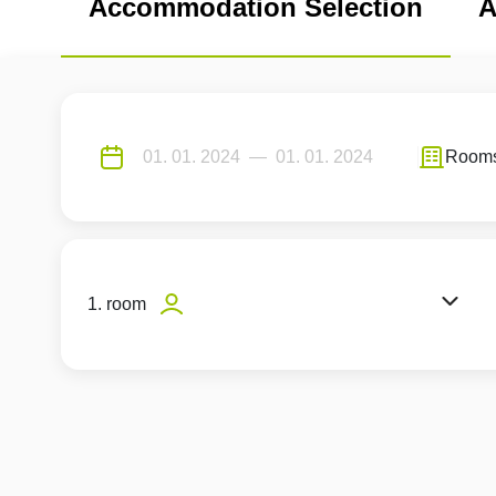
Accommodation Selection
A
Room
1. room