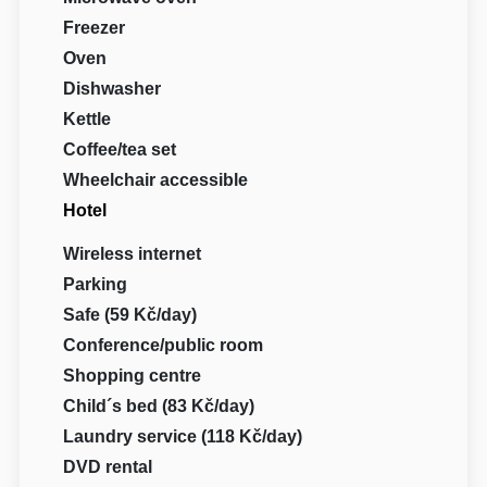
Freezer
Oven
Dishwasher
Kettle
Coffee/tea set
Wheelchair accessible
Hotel
Wireless internet
Parking
Safe (59 Kč/day)
Conference/public room
Shopping centre
Child´s bed (83 Kč/day)
Laundry service (118 Kč/day)
DVD rental