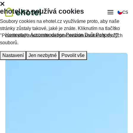
ehotel.cz používá cookies
CS
Soubory cookies na ehotel.cz využíváme proto, aby naše
stránky zůstaly takové, jaké je znáte. Kliknutím na tlačítko
Homepage
Accommodation
Penzion Dvůr Pohody ***
"Povolit vše" souhlasíte se zpracováním cookies tj. malých
souborů.
Nastavení
Jen nezbytné
Povolit vše