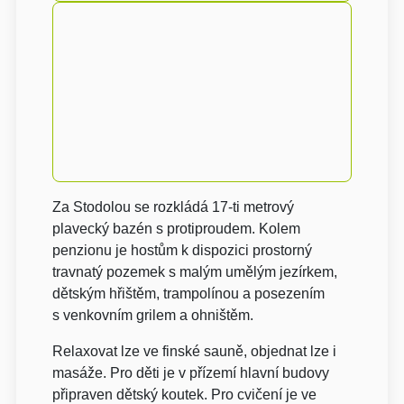
Za Stodolou se rozkládá 17-ti metrový
plavecký bazén s protiproudem. Kolem
penzionu je hostům k dispozici prostorný
travnatý pozemek s malým umělým jezírkem,
dětským hřištěm, trampolínou a posezením
s venkovním grilem a ohništěm.
Relaxovat lze ve finské sauně, objednat lze i
masáže. Pro děti je v přízemí hlavní budovy
připraven dětský koutek. Pro cvičení je ve