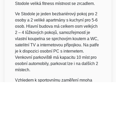
Stodole veliká fitness místnost se zrcadlem.
Ve Stodole je jeden bezbariérový pokoj pro 2
osoby a 2 veliké apartmány s kuchyní pro 5-6
osob. Hlavní budova má celkem osm velkých
2 – 4 lůžkových pokojů, samozřejmostí je
vlastní koupelna se sprchovým koutem a WC,
satelitní TV a internetovou přípojkou. Na patře
je k dispozici osobní PC s internetem.
Venkovní parkoviště má kapacitu 10 míst pro
osobní automobily, parkovat lze i na dalších 2
místech.
Vzhledem k sportovnímu zaměření mnoha
našich hostů máme i lyžárnu, odkládací
místnost pro kola včetně půjčovny kol, saní a
holí na Nordic walking. Zahrát si můžete i
stolní tenis, šipky a jiné hry.
Naši recepční vám rádi a ochotně poradí a