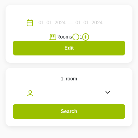
Rooms
1
Edit
1. room
Search