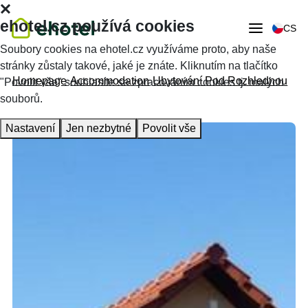
ehotel.cz používá cookies
CS
Soubory cookies na ehotel.cz využíváme proto, aby naše
stránky zůstaly takové, jaké je znáte. Kliknutím na tlačítko
Homepage
Accommodation
Ubytování Pod Rozhlednou
"Povolit vše" souhlasíte se zpracováním cookies tj. malých
souborů.
Nastavení
Jen nezbytné
Povolit vše