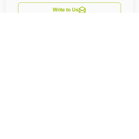
Write to Us
Navigate
Ubytování Pod Rozhlednou
se nachází mezi
vesnicemi Hněvětice a Borek v blízkosti města
Skuteč, v okrese Chrudim, v Pardubickém
kraji. Ubytování leží na okraji přírodní
rezervace Toulovcovy maštale, nedaleko se