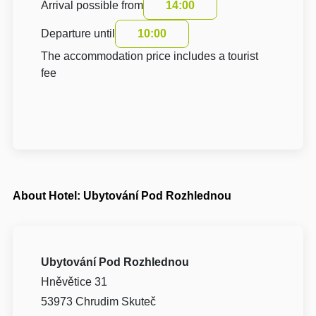
Arrival possible from
14:00
Departure until
10:00
The accommodation price includes a tourist
fee
About Hotel: Ubytování Pod Rozhlednou
Ubytování Pod Rozhlednou
Hněvětice 31
53973 Chrudim Skuteč