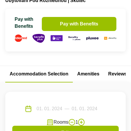
Ubytování Pod Rozhlednou | Skuteč
Pay with
Pay with Benefits
Benefits
Accommodation Selection
Amenities
Reviews
Rooms
1