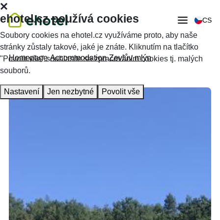
ehotel.cz používá cookies
CS
Soubory cookies na ehotel.cz využíváme proto, aby naše
stránky zůstaly takové, jaké je znáte. Kliknutím na tlačítko
Homepage
Accommodation
Zevlův mlýn
"Povolit vše" souhlasíte se zpracováním cookies tj. malých
souborů.
Nastavení
Jen nezbytné
Povolit vše