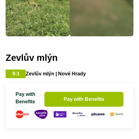
Zevlův mlýn
9.3
Zevlův mlýn | Nové Hrady
Pay with
Pay with Benefits
Benefits