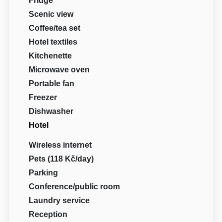
Fridge
Scenic view
Coffee/tea set
Hotel textiles
Kitchenette
Microwave oven
Portable fan
Freezer
Dishwasher
Hotel
Wireless internet
Pets (118 Kč/day)
Parking
Conference/public room
Laundry service
Reception