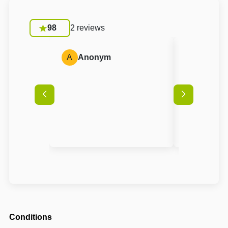
98
2 reviews
A
Anonym
P
Pavla
Conditions