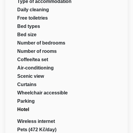
Type of accommodation
Daily cleaning
Free toiletries
Bed types
Bed size
Number of bedrooms
Number of rooms
Coffee/tea set
Air-conditioning
Scenic view
Curtains
Wheelchair accessible
Parking
Hotel
Wireless internet
Pets (472 Kč/day)