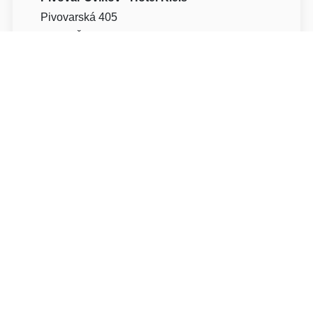
Pivovarská 405
47154 Česká Lípa Cvikov
Write to Us
Navigate
Nově otevřený hotel Kleis nabízí moderní
design hotelových pokojů, které jsme velmi