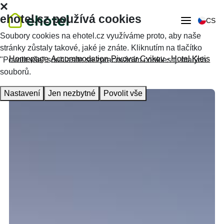
ehotel.cz používá cookies
CS
Soubory cookies na ehotel.cz využíváme proto, aby naše
stránky zůstaly takové, jaké je znáte. Kliknutím na tlačítko
Homepage
Accommodation
Pivovar Cvikov - Hotel Kleis
"Povolit vše" souhlasíte se zpracováním cookies tj. malých
souborů.
Nastavení
Jen nezbytné
Povolit vše