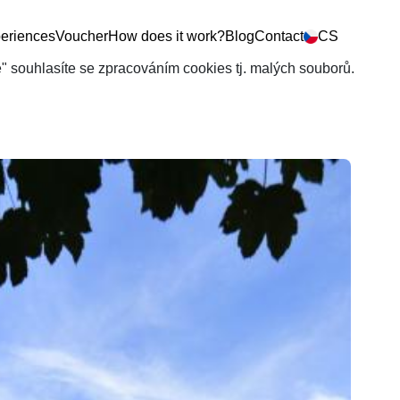
eriences
Voucher
How does it work?
Blog
Contact
CS
še" souhlasíte se zpracováním cookies tj. malých souborů.