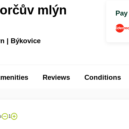
Porčův mlýn
Pay
n | Býkovice
menities
Reviews
Conditions
s
1