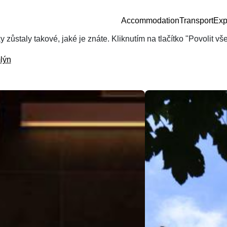
Accommodation
Transport
Exp
zůstaly takové, jaké je znáte. Kliknutím na tlačítko "Povolit v
lýn