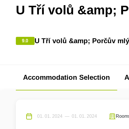
U Tří volů &amp; 
U Tří volů &amp; Porčův mlý
9.0
Accommodation Selection
A
Room