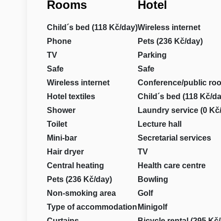
Rooms
Hotel
Child´s bed (118 Kč/day)
Wireless internet
Phone
Pets (236 Kč/day)
TV
Parking
Safe
Safe
Wireless internet
Conference/public ro
Hotel textiles
Child´s bed (118 Kč/da
Shower
Laundry service (0 Kč
Toilet
Lecture hall
Mini-bar
Secretarial services
Hair dryer
TV
Central heating
Health care centre
Pets (236 Kč/day)
Bowling
Non-smoking area
Golf
Type of accommodation
Minigolf
Curtains
Bicycle rental (295 Kč