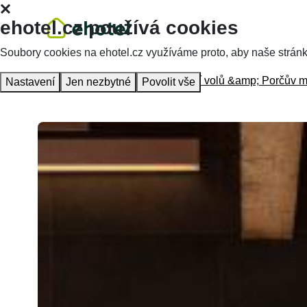
ehotel.cz používá cookies
Soubory cookies na ehotel.cz využíváme proto, aby naše stránky 
Homepage
Accommodation
U Tří volů &amp; Porčův m
Nastavení
Jen nezbytné
Povolit vše