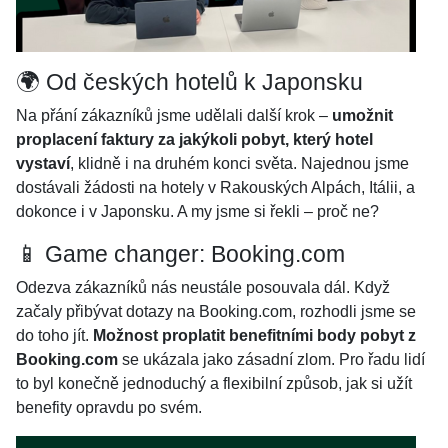
🌍 Od českých hotelů k Japonsku
Na přání zákazníků jsme udělali další krok –
umožnit
proplacení faktury za jakýkoli pobyt, který hotel
vystaví
, klidně i na druhém konci světa. Najednou jsme
dostávali žádosti na hotely v Rakouských Alpách, Itálii, a
dokonce i v Japonsku. A my jsme si řekli – proč ne?
📱 Game changer: Booking.com
Odezva zákazníků nás neustále posouvala dál. Když
začaly přibývat dotazy na Booking.com, rozhodli jsme se
do toho jít.
Možnost proplatit benefitními body pobyt z
Booking.com
se ukázala jako zásadní zlom. Pro řadu lidí
to byl konečně jednoduchý a flexibilní způsob, jak si užít
benefity opravdu po svém.