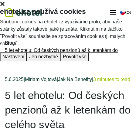
ehotel.cz používá cookies
CS
Soubory cookies na ehotel.cz využíváme proto, aby naše
stránky zůstaly takové, jaké je znáte. Kliknutím na tlačítko
"Povolit vše" souhlasíte se zpracováním cookies tj. malých
Blog
souborů.
5 let ehotelu: Od českých penzionů až k letenkám do
Nastavení
Jen nezbytné
Povolit vše
celého světa
5.6.2025
|
Miriam Vojtová
|
Jak Na Benefity
|
3 minutes to read
5 let ehotelu: Od českých
penzionů až k letenkám do
celého světa