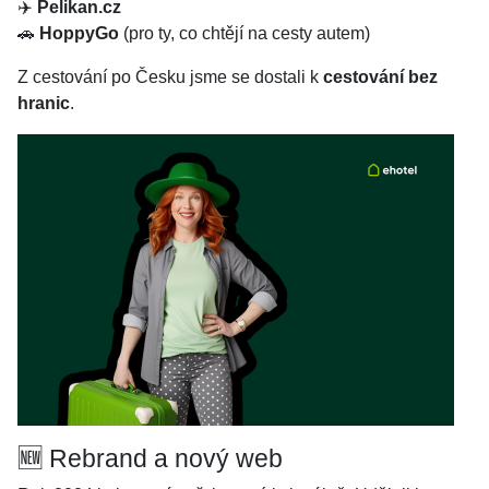
✈️
Pelikan.cz
🚗
HoppyGo
(pro ty, co chtějí na cesty autem)
Z cestování po Česku jsme se dostali k
cestování bez
hranic
.
🆕 Rebrand a nový web