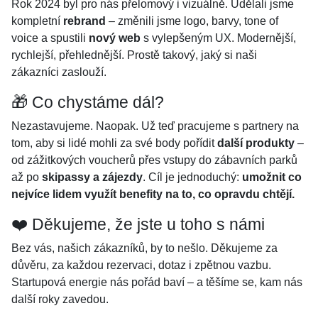
Rok 2024 byl pro nás přelomový i vizuálně. Udělali jsme
kompletní
rebrand
– změnili jsme logo, barvy, tone of
voice a spustili
nový web
s vylepšeným UX. Modernější,
rychlejší, přehlednější. Prostě takový, jaký si naši
zákazníci zaslouží.
🎁 Co chystáme dál?
Nezastavujeme. Naopak. Už teď pracujeme s partnery na
tom, aby si lidé mohli za své body pořídit
další produkty
–
od zážitkových voucherů přes vstupy do zábavních parků
až po
skipassy a zájezdy
. Cíl je jednoduchý:
umožnit co
nejvíce lidem využít benefity na to, co opravdu chtějí.
❤️ Děkujeme, že jste u toho s námi
Bez vás, našich zákazníků, by to nešlo. Děkujeme za
důvěru, za každou rezervaci, dotaz i zpětnou vazbu.
Startupová energie nás pořád baví – a těšíme se, kam nás
další roky zavedou.