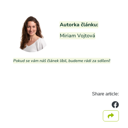
Share article:
we
Share 