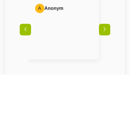
A
Anonym
Podmínky
Příjezd možný od
14:00