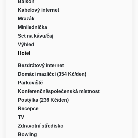
Balkón
Kabelový internet
Mrazák
Minilednička
Set na kávu/čaj
Výhled
Hotel
Bezdrátový internet
Domácí mazlíčci (354 Kč/den)
Parkoviště
Konferenční/společenská místnost
Postýlka (236 Kč/den)
Recepce
TV
Zdravotní středisko
Bowling