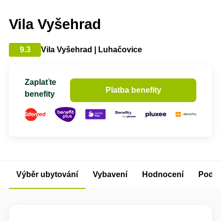
Vila Vyšehrad
9.3
Vila Vyšehrad | Luhačovice
Zaplaťte
Platba benefity
benefity
Výběr ubytování
Vybavení
Hodnocení
Podm