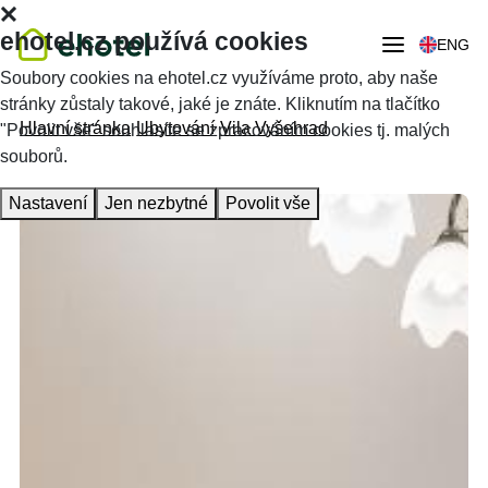
ehotel.cz používá cookies
ENG
Soubory cookies na ehotel.cz využíváme proto, aby naše
stránky zůstaly takové, jaké je znáte. Kliknutím na tlačítko
Hlavní stránka
Ubytování
Vila Vyšehrad
"Povolit vše" souhlasíte se zpracováním cookies tj. malých
souborů.
Nastavení
Jen nezbytné
Povolit vše