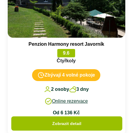
Penzion Harmony resort Javorník
9.6
Čtyřkoly
Zbývají 4 volné pokoje
2 osoby
3 dny
Online rezervace
Od 6 136 Kč
Zobrazit detail