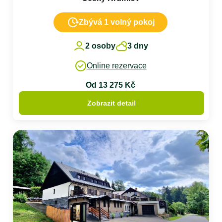
Zbývá 1 volný pokoj
2 osoby
3 dny
Online rezervace
Od 13 275 Kč
Zobrazit detail