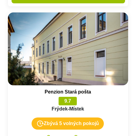
Penzion Stará pošta
9.7
Frýdek-Místek
Zbývá 5 volných pokojů