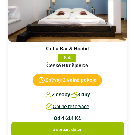
Cuba Bar & Hostel
8.4
České Budějovice
Zbývají 2 volné pokoje
2 osoby
3 dny
Online rezervace
Od 4 614 Kč
Zobrazit detail