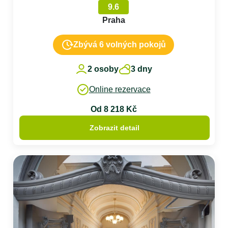
9.6
Praha
Zbývá 6 volných pokojů
2 osoby
3 dny
Online rezervace
Od 8 218 Kč
Zobrazit detail