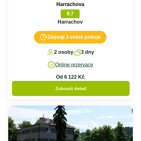
Harrachova
9.7
Harrachov
Zbývají 3 volné pokoje
2 osoby
3 dny
Online rezervace
Od 6 122 Kč
Zobrazit detail