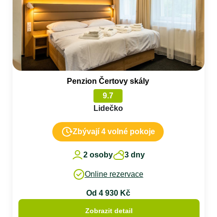
Penzion Čertovy skály
9.7
Lidečko
Zbývají 4 volné pokoje
2 osoby
3 dny
Online rezervace
Od 4 930 Kč
Zobrazit detail