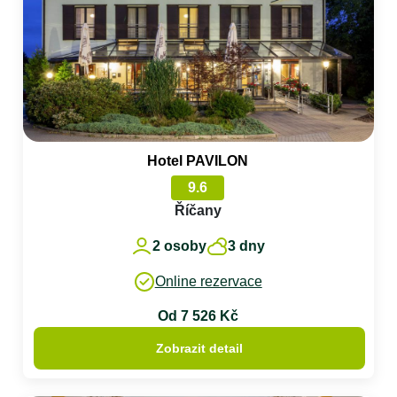
Hotel PAVILON
9.6
Říčany
2 osoby
3 dny
Online rezervace
Od 7 526 Kč
Zobrazit detail