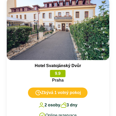
Hotel Svatojánský Dvůr
9.9
Praha
Zbývá 1 volný pokoj
2 osoby
3 dny
Online rezervace