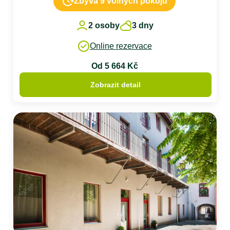
Zbývá 9 volných pokojů
2 osoby
3 dny
Online rezervace
Od 5 664 Kč
Zobrazit detail