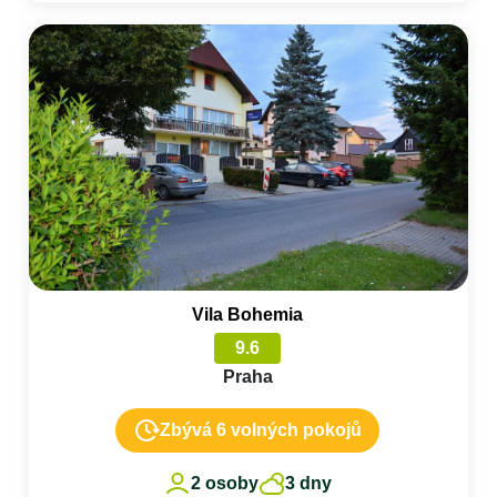
Vila Bohemia
9.6
Praha
Zbývá 6 volných pokojů
2 osoby
3 dny