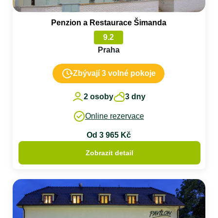
Penzion a Restaurace Šimanda
9.2
Praha
Zbývají 3 volné pokoje
2 osoby
3 dny
Online rezervace
Od 3 965 Kč
Zobrazit detail