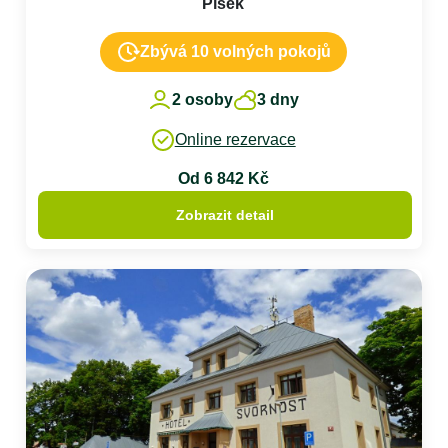
Písek
Zbývá 10 volných pokojů
2 osoby
3 dny
Online rezervace
Od 6 842 Kč
Zobrazit detail