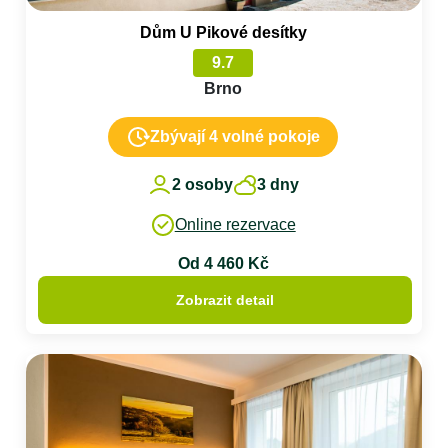
Dům U Pikové desítky
9.7
Brno
Zbývají 4 volné pokoje
2 osoby
3 dny
Online rezervace
Od 4 460 Kč
Zobrazit detail