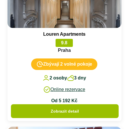
Louren Apartments
9.8
Praha
Zbývají 2 volné pokoje
2 osoby
3 dny
Online rezervace
Od 5 192 Kč
Zobrazit detail