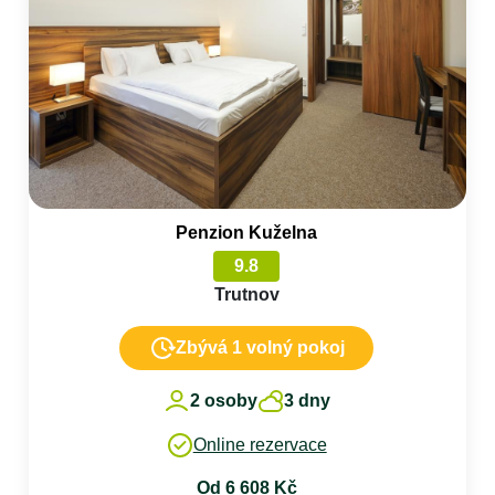
Penzion Kuželna
9.8
Trutnov
Zbývá 1 volný pokoj
2 osoby
3 dny
Online rezervace
Od 6 608 Kč