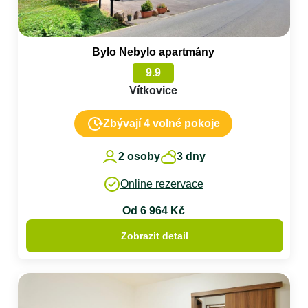
Bylo Nebylo apartmány
9.9
Vítkovice
Zbývají 4 volné pokoje
2 osoby
3 dny
Online rezervace
Od 6 964 Kč
Zobrazit detail