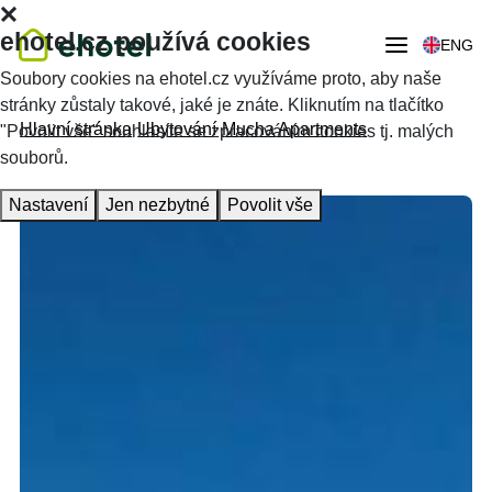
ehotel.cz používá cookies
ENG
Soubory cookies na ehotel.cz využíváme proto, aby naše
stránky zůstaly takové, jaké je znáte. Kliknutím na tlačítko
Hlavní stránka
Ubytování
Mucha Apartments
"Povolit vše" souhlasíte se zpracováním cookies tj. malých
souborů.
Nastavení
Jen nezbytné
Povolit vše