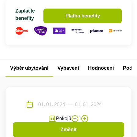
Zaplaťte
Platba benefity
benefity
Výběr ubytování
Vybavení
Hodnocení
Podm
Pokojů
1
Změnit