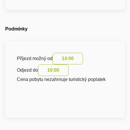
Podmínky
Příjezd možný od
14:00
Odjezd do
10:00
Cena pobytu nezahrnuje turistický poplatek