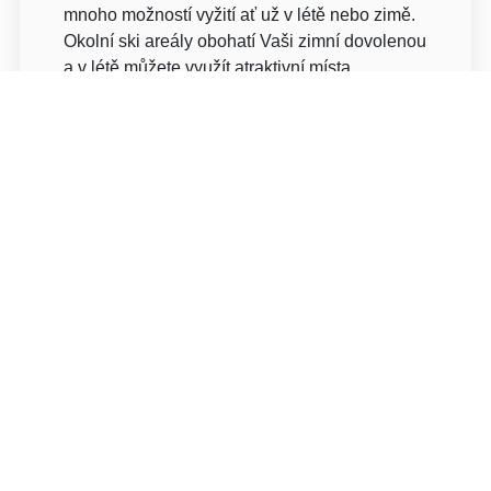
mnoho možností vyžití ať už v létě nebo zimě.
Okolní ski areály obohatí Vaši zimní dovolenou
a v létě můžete využít atraktivní místa
vytvořená samotnou přírodou.
O pokojích
Každý apartmán má rozlohu minimálně 34 m2
se skládá ze dvou pokojů - z obývacího pokoje
s kuchyňkou a ložnice. Každý apartmán má
vlastní balkónek. Obývací pokoj, kde se
nachází rozkládací gauč, který slouží jako
extra lůžko pro 2 osoby, satelitní TV a jídelní
stůl je spojen s plně vybavenou kuchyňkou,
kde Naleznete i myčku nádobí, indukční
varnou desku a digestoř, rychlovarnou konvici
či ledničku. V ložnici se nacházejí 3 pevná
lůžka a satelitní televize. Každý apartmán má
vlastní koupelnu se sprchou, WC a