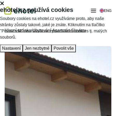
ehotel.cz používá cookies
ENG
Soubory cookies na ehotel.cz využíváme proto, aby naše
stránky zůstaly takové, jaké je znáte. Kliknutím na tlačítko
Hlavní stránka
Ubytování
Apartmán Slavkov
"Povolit vše" souhlasíte se zpracováním cookies tj. malých
souborů.
Nastavení
Jen nezbytné
Povolit vše