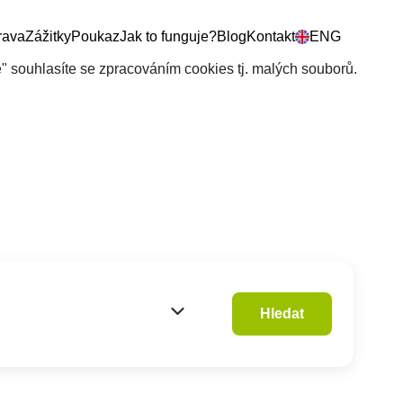
rava
Zážitky
Poukaz
Jak to funguje?
Blog
Kontakt
ENG
še" souhlasíte se zpracováním cookies tj. malých souborů.
Hledat