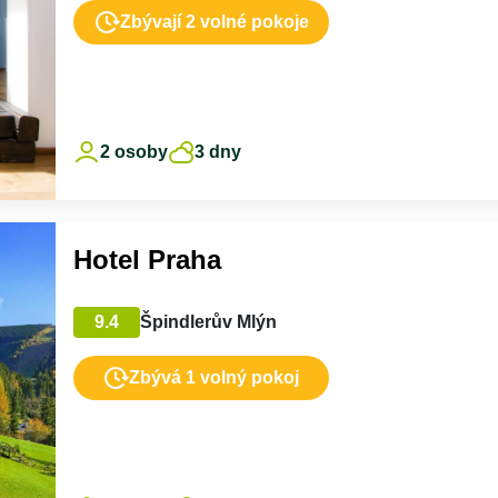
Zbývají 2 volné pokoje
2 osoby
3 dny
Hotel Praha
9.4
Špindlerův Mlýn
Zbývá 1 volný pokoj