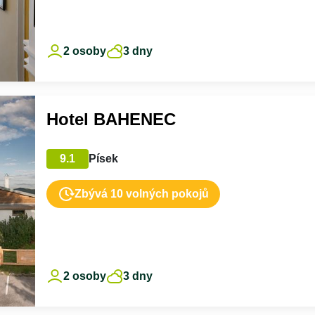
2 osoby
3 dny
Hotel BAHENEC
9.1
Písek
Zbývá 10 volných pokojů
2 osoby
3 dny