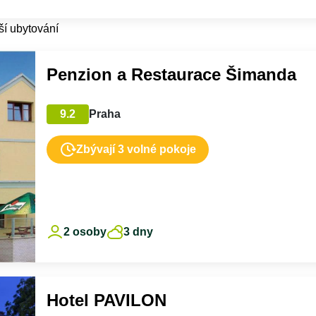
ší ubytování
Penzion a Restaurace Šimanda
9.2
Praha
Zbývají 3 volné pokoje
2 osoby
3 dny
Hotel PAVILON