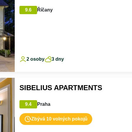
9.6
Říčany
2 osoby
3 dny
SIBELIUS APARTMENTS
9.4
Praha
Zbývá 10 volných pokojů