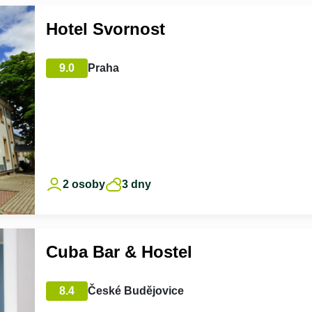
Hotel Svornost
9.0
Praha
2 osoby
3 dny
Cuba Bar & Hostel
8.4
České Budějovice