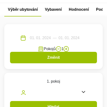
Výběr ubytování
Vybavení
Hodnocení
Podm
Pokojů
1
Změnit
1. pokoj
Hledat