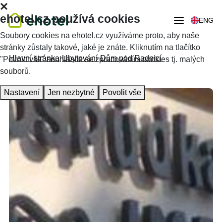
ehotel.cz používá cookies
ENG
Soubory cookies na ehotel.cz využíváme proto, aby naše
stránky zůstaly takové, jaké je znáte. Kliknutím na tlačítko
Hlavní stránka
Ubytování
Dům pod Radnicí
"Povolit vše" souhlasíte se zpracováním cookies tj. malých
souborů.
Nastavení
Jen nezbytné
Povolit vše