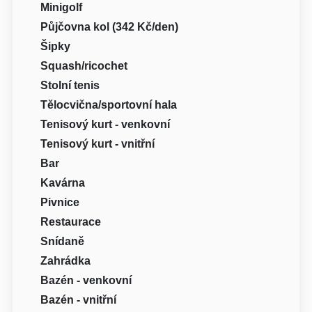
Minigolf
Půjčovna kol (342 Kč/den)
Šipky
Squash/ricochet
Stolní tenis
Tělocvična/sportovní hala
Tenisový kurt - venkovní
Tenisový kurt - vnitřní
Bar
Kavárna
Pivnice
Restaurace
Snídaně
Zahrádka
Bazén - venkovní
Bazén - vnitřní