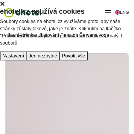
ehotel.cz používá cookies
ENG
Soubory cookies na ehotel.cz využíváme proto, aby naše
stránky zůstaly takové, jaké je znáte. Kliknutím na tlačítko
Hlavní stránka
Ubytování
Penzion Červená voda
"Povolit vše" souhlasíte se zpracováním cookies tj. malých
souborů.
Nastavení
Jen nezbytné
Povolit vše