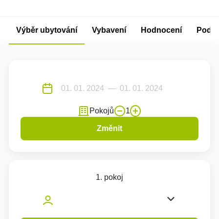
Výběr ubytování
Vybavení
Hodnocení
Podm
Pokojů
1
Změnit
1. pokoj