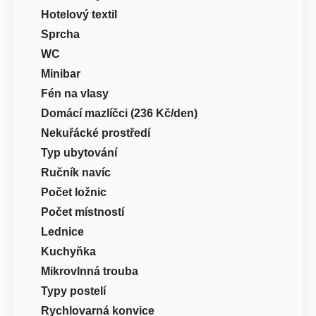
Hotelový textil
Sprcha
WC
Minibar
Fén na vlasy
Domácí mazlíčci (236 Kč/den)
Nekuřácké prostředí
Typ ubytování
Ručník navíc
Počet ložnic
Počet místností
Lednice
Kuchyňka
Mikrovlnná trouba
Typy postelí
Rychlovarná konvice