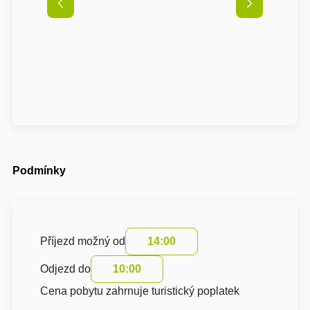
Podmínky
Příjezd možný od
14:00
Odjezd do
10:00
Cena pobytu zahrnuje turistický poplatek