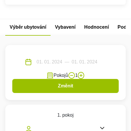
Výběr ubytování
Vybavení
Hodnocení
Podm
Pokojů
1
Změnit
1. pokoj