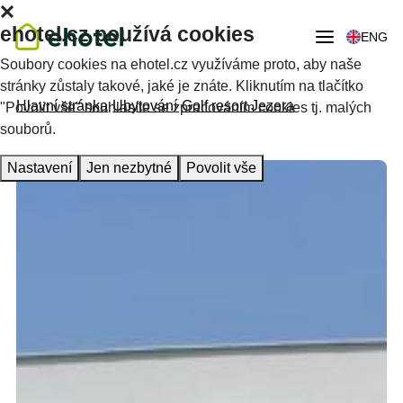
ehotel.cz používá cookies
ENG
Soubory cookies na ehotel.cz využíváme proto, aby naše
stránky zůstaly takové, jaké je znáte. Kliknutím na tlačítko
Hlavní stránka
Ubytování
Golf resort Jezera
"Povolit vše" souhlasíte se zpracováním cookies tj. malých
souborů.
Nastavení
Jen nezbytné
Povolit vše