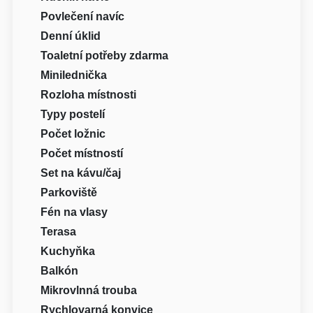
Povlečení navíc
Denní úklid
Toaletní potřeby zdarma
Minilednička
Rozloha místnosti
Typy postelí
Počet ložnic
Počet místností
Set na kávu/čaj
Parkoviště
Fén na vlasy
Terasa
Kuchyňka
Balkón
Mikrovlnná trouba
Rychlovarná konvice