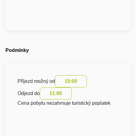
Podmínky
Příjezd možný od
15:00
Odjezd do
11:00
Cena pobytu nezahrnuje turistický poplatek