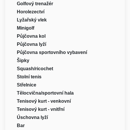
Golfový trenažér
Horolezectví
Lyžařský vlek
Minigolf
Půjčovna kol
Půjčovna lyží
Půjčovna sportovního vybavení
Šipky
Squash/ricochet
Stolní tenis
Střelnice
Tělocvična/sportovní hala
Tenisový kurt - venkovní
Tenisový kurt - vnitřní
Úschovna lyží
Bar