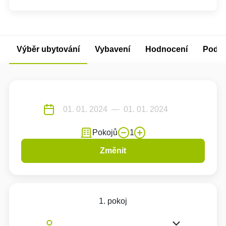
Výběr ubytování
Vybavení
Hodnocení
Podm
Pokojů
1
Změnit
1. pokoj