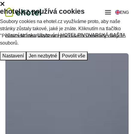
ehotel.cz používá cookies
ENG
Soubory cookies na ehotel.cz využíváme proto, aby naše
stránky zůstaly takové, jaké je znáte. Kliknutím na tlačítko
Hlavní stránka
Ubytování
HOTEL PIVOVARSKÁ BAŠTA
"Povolit vše" souhlasíte se zpracováním cookies tj. malých
souborů.
Nastavení
Jen nezbytné
Povolit vše