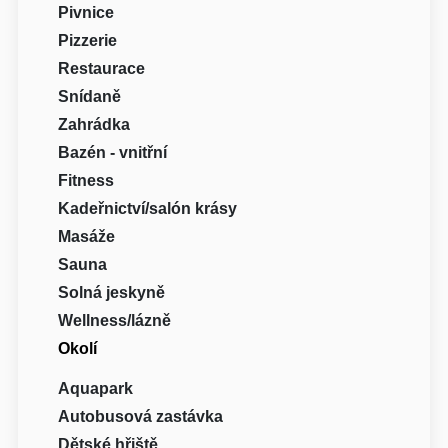
Pivnice
Pizzerie
Restaurace
Snídaně
Zahrádka
Bazén - vnitřní
Fitness
Kadeřnictví/salón krásy
Masáže
Sauna
Solná jeskyně
Wellness/lázně
Okolí
Aquapark
Autobusová zastávka
Dětské hřiště