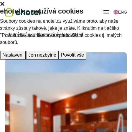
ehotel.cz používá cookies
ENG
Soubory cookies na ehotel.cz využíváme proto, aby naše
stránky zůstaly takové, jaké je znáte. Kliknutím na tlačítko
Hlavní stránka
Ubytování
Hotel AURI
"Povolit vše" souhlasíte se zpracováním cookies tj. malých
souborů.
Nastavení
Jen nezbytné
Povolit vše