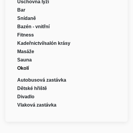
Úschovna lyží
Bar
Snídaně
Bazén - vnitřní
Fitness
Kadeřnictví/salón krásy
Masáže
Sauna
Okolí
Autobusová zastávka
Dětské hřiště
Divadlo
Vlaková zastávka