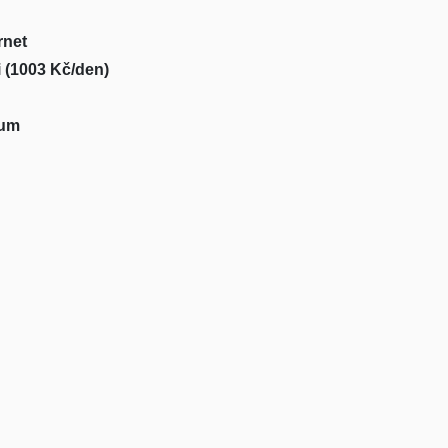
rnet
 (1003 Kč/den)
rum