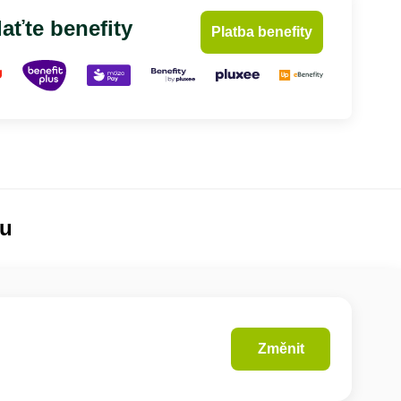
aťte benefity
Platba benefity
lu
Změnit