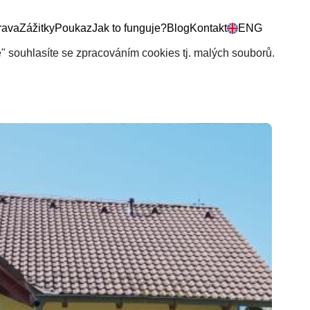
rava
Zážitky
Poukaz
Jak to funguje?
Blog
Kontakt
ENG
še" souhlasíte se zpracováním cookies tj. malých souborů.