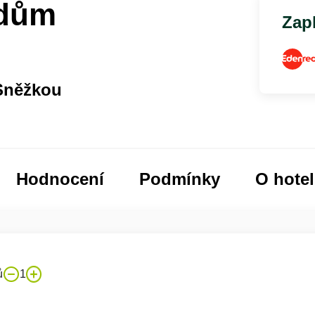
 dům
Zapl
Sněžkou
Hodnocení
Podmínky
O hote
ů
1