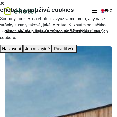
ehotel.cz používá cookies
ENG
Soubory cookies na ehotel.cz využíváme proto, aby naše
stránky zůstaly takové, jaké je znáte. Kliknutím na tlačítko
Hlavní stránka
Ubytování
Aparthotel Svatý Vavřinec
"Povolit vše" souhlasíte se zpracováním cookies tj. malých
souborů.
Nastavení
Jen nezbytné
Povolit vše