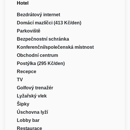
Hotel
Bezdrátový internet
Domácí mazlíčci (413 Kč/den)
Parkoviště
Bezpečnostní schránka
Konferenční/společenská místnost
Obchodní centrum
Postýlka (295 Kč/den)
Recepce
TV
Golfový trenažér
Lyžařský vlek
Šipky
Úschovna lyží
Lobby bar
Restaurace