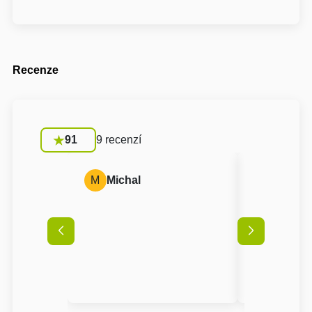
Recenze
91
9 recenzí
M
Michal
A
Anon