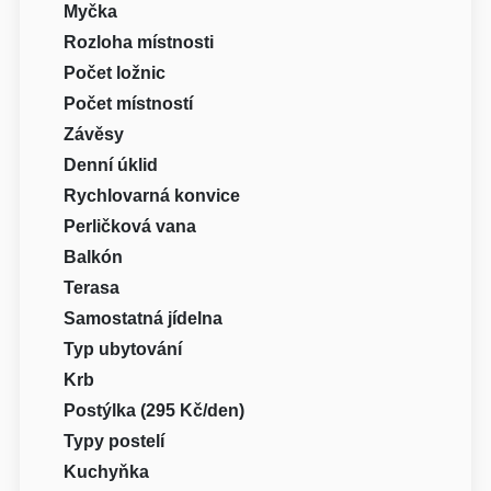
Myčka
Rozloha místnosti
Počet ložnic
Počet místností
Závěsy
Denní úklid
Rychlovarná konvice
Perličková vana
Balkón
Terasa
Samostatná jídelna
Typ ubytování
Krb
Postýlka (295 Kč/den)
Typy postelí
Kuchyňka