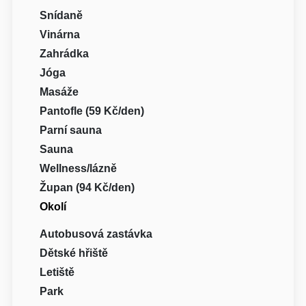
Snídaně
Vinárna
Zahrádka
Jóga
Masáže
Pantofle (59 Kč/den)
Parní sauna
Sauna
Wellness/lázně
Župan (94 Kč/den)
Okolí
Autobusová zastávka
Dětské hřiště
Letiště
Park