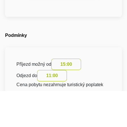
Podmínky
Příjezd možný od
15:00
Odjezd do
11:00
Cena pobytu nezahrnuje turistický poplatek