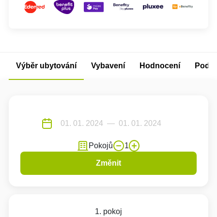
Výběr ubytování
Vybavení
Hodnocení
Podm
Pokojů
1
Změnit
1. pokoj