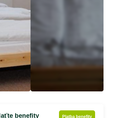
aťte benefity
Platba benefity