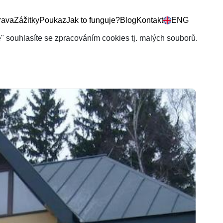
rava
Zážitky
Poukaz
Jak to funguje?
Blog
Kontakt
ENG
še" souhlasíte se zpracováním cookies tj. malých souborů.