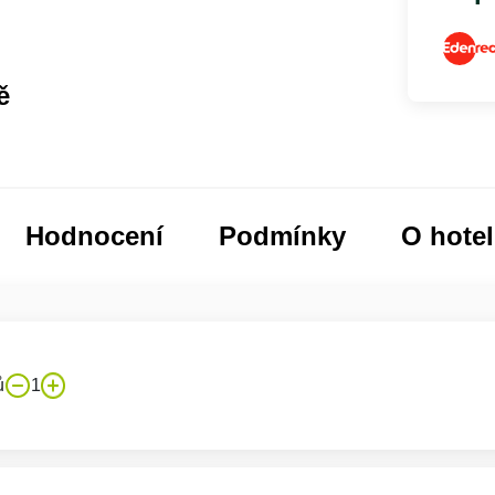
ě
Hodnocení
Podmínky
O hote
ů
1