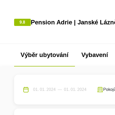
Pension Adrie | Janské Lázn
9.8
Výběr ubytování
Vybavení
Pokoj