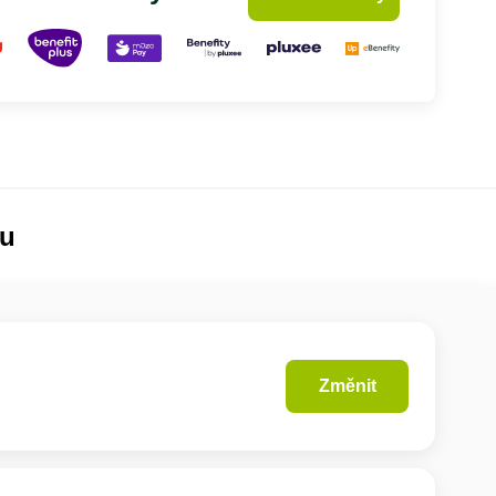
lu
Změnit