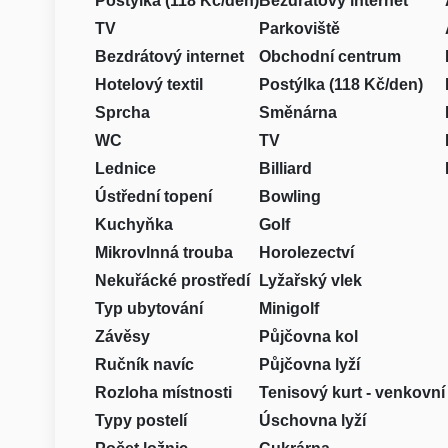
Postýlka (118 Kč/den)
Bezdrátový internet
TV
Parkoviště
Bezdrátový internet
Obchodní centrum
Hotelový textil
Postýlka (118 Kč/den)
Sprcha
Směnárna
WC
TV
Lednice
Billiard
Ústřední topení
Bowling
Kuchyňka
Golf
Mikrovlnná trouba
Horolezectví
Nekuřácké prostředí
Lyžařský vlek
Typ ubytování
Minigolf
Závěsy
Půjčovna kol
Ručník navíc
Půjčovna lyží
Rozloha místnosti
Tenisový kurt - venkovní
Typy postelí
Úschovna lyží