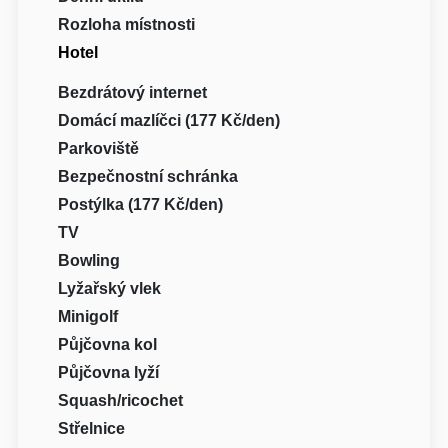
Rozloha místnosti
Hotel
Bezdrátový internet
Domácí mazlíčci (177 Kč/den)
Parkoviště
Bezpečnostní schránka
Postýlka (177 Kč/den)
TV
Bowling
Lyžařský vlek
Minigolf
Půjčovna kol
Půjčovna lyží
Squash/ricochet
Střelnice