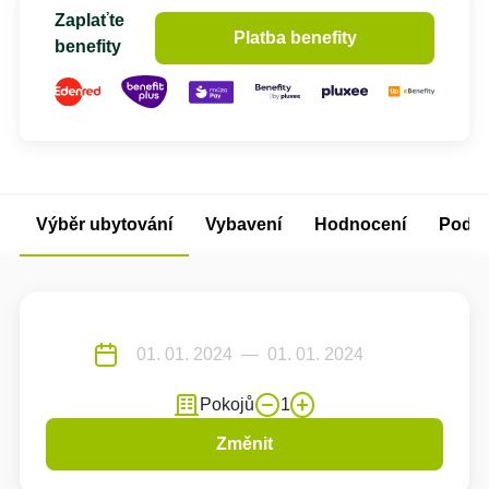
Zaplaťte
Platba benefity
benefity
Výběr ubytování
Vybavení
Hodnocení
Podm
Pokojů
1
Změnit