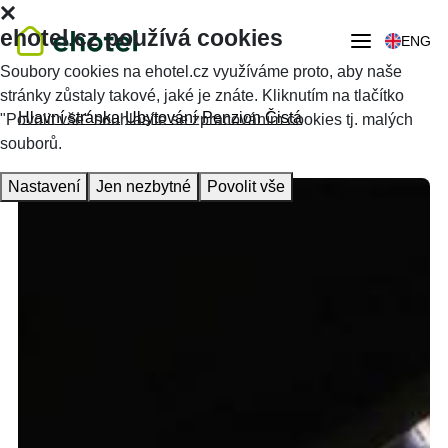
ehotel.cz používá cookies
ENG
Soubory cookies na ehotel.cz využíváme proto, aby naše
stránky zůstaly takové, jaké je znáte. Kliknutím na tlačítko
Hlavní stránka
Ubytování
Penzion Čistá
"Povolit vše" souhlasíte se zpracováním cookies tj. malých
souborů.
Nastavení
Jen nezbytné
Povolit vše