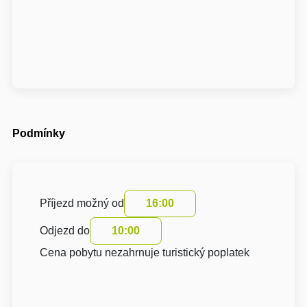
Podmínky
Příjezd možný od
16:00
Odjezd do
10:00
Cena pobytu nezahrnuje turistický poplatek