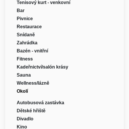
Tenisový kurt - venkovní
Bar
Pivnice
Restaurace
Snídaně
Zahrádka
Bazén - vnitřní
Fitness
Kadeřnictví/salón krásy
Sauna
Wellness/lázně
Okolí
Autobusová zastávka
Dětské hřiště
Divadlo
Kino