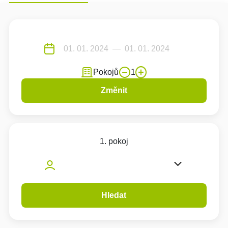
Pokojů
1
Změnit
1. pokoj
Hledat