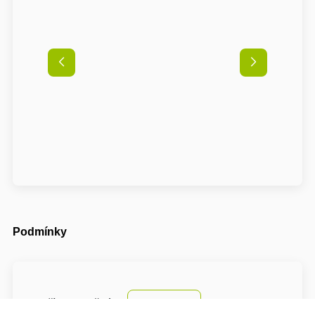
Podmínky
Příjezd možný od
15:00