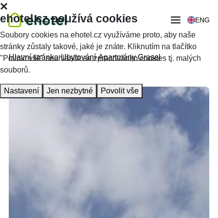
ehotel.cz používá cookies
ENG
Soubory cookies na ehotel.cz využíváme proto, aby naše
stránky zůstaly takové, jaké je znáte. Kliknutím na tlačítko
Hlavní stránka
Ubytování
Apartmány Grasel
"Povolit vše" souhlasíte se zpracováním cookies tj. malých
souborů.
Nastavení
Jen nezbytné
Povolit vše