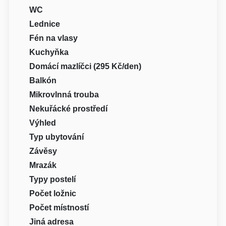
WC
Lednice
Fén na vlasy
Kuchyňka
Domácí mazlíčci (295 Kč/den)
Balkón
Mikrovlnná trouba
Nekuřácké prostředí
Výhled
Typ ubytování
Závěsy
Mrazák
Typy postelí
Počet ložnic
Počet místností
Jiná adresa