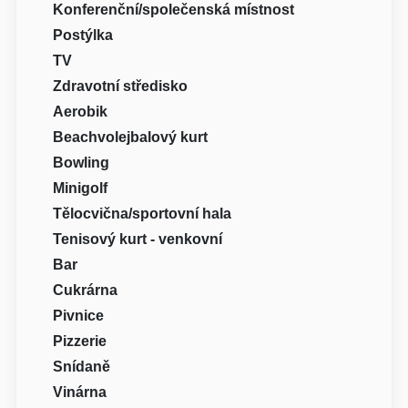
Konferenční/společenská místnost
Postýlka
TV
Zdravotní středisko
Aerobik
Beachvolejbalový kurt
Bowling
Minigolf
Tělocvična/sportovní hala
Tenisový kurt - venkovní
Bar
Cukrárna
Pivnice
Pizzerie
Snídaně
Vinárna