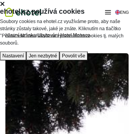
ehotel.cz používá cookies
ENG
Soubory cookies na ehotel.cz využíváme proto, aby naše
stránky zůstaly takové, jaké je znáte. Kliknutím na tlačítko
Hlavní stránka
Ubytování
Hotel Monaco
"Povolit vše" souhlasíte se zpracováním cookies tj. malých
souborů.
Nastavení
Jen nezbytné
Povolit vše