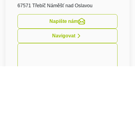
67571 Třebíč Náměšť nad Oslavou
Napište nám
Navigovat
Ubytování v Náměšti nad Oslavou v hotelu
Monaco je dobře přístupné z dálnice D1 - 30
minut jízdy od Brna a 15 minut od Třebíče.