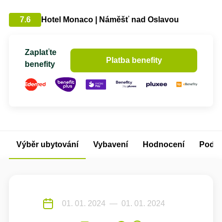
7.6
Hotel Monaco | Náměšť nad Oslavou
Zaplaťte
Platba benefity
benefity
Výběr ubytování
Vybavení
Hodnocení
Podm