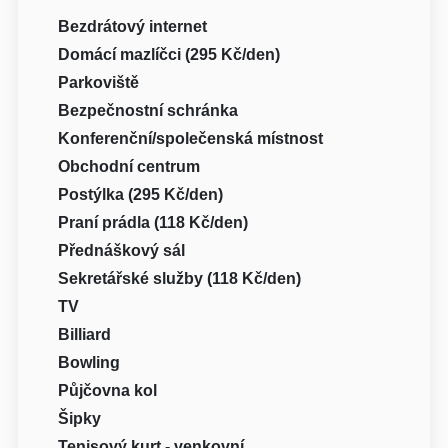
Bezdrátový internet
Domácí mazlíčci (295 Kč/den)
Parkoviště
Bezpečnostní schránka
Konferenční/společenská místnost
Obchodní centrum
Postýlka (295 Kč/den)
Praní prádla (118 Kč/den)
Přednáškový sál
Sekretářské služby (118 Kč/den)
TV
Billiard
Bowling
Půjčovna kol
Šipky
Tenisový kurt - venkovní