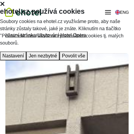
ehotel.cz používá cookies
ENG
Soubory cookies na ehotel.cz využíváme proto, aby naše
stránky zůstaly takové, jaké je znáte. Kliknutím na tlačítko
Hlavní stránka
Ubytování
Hotel Opera
"Povolit vše" souhlasíte se zpracováním cookies tj. malých
souborů.
Nastavení
Jen nezbytné
Povolit vše