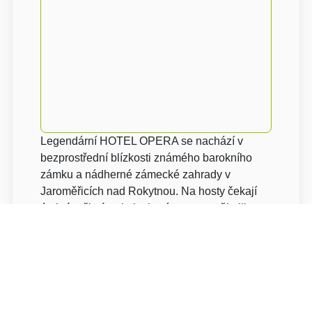
Legendární HOTEL OPERA se nachází v
bezprostřední blízkosti známého barokního
zámku a nádherné zámecké zahrady v
Jaroměřicích nad Rokytnou. Na hosty čekají
útulné a čisté pokoje, letní terasa a několik
sálů pro pořádání firemních večírků, školení,
seminářů, konferencí, narozeninových oslav,
soukromých akcí či svateb. K aktivnímu
odpočinku lze využít bowling nebo kulečník.
Snídaně a večeře probíhají formou švédského
stolu, kde si každý může nandat druh a