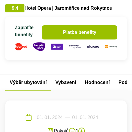
9.4
Hotel Opera | Jaroměřice nad Rokytnou
Zaplaťte
Platba benefity
benefity
Výběr ubytování
Vybavení
Hodnocení
Podm
Pokojů
1