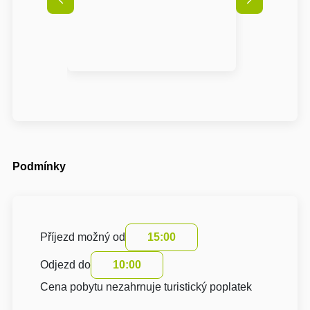
Podmínky
Příjezd možný od
15:00
Odjezd do
10:00
Cena pobytu nezahrnuje turistický poplatek