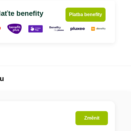
aťte benefity
Platba benefity
lu
Změnit