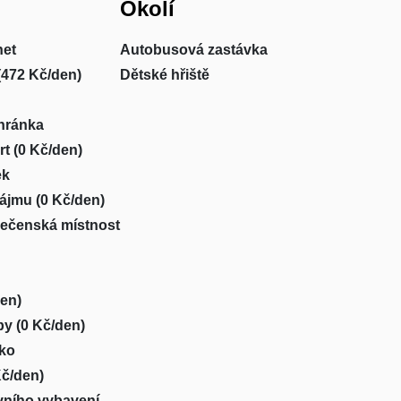
Okolí
net
Autobusová zastávka
(472 Kč/den)
Dětské hřiště
hránka
t (0 Kč/den)
ek
ájmu (0 Kč/den)
lečenská místnost
en)
by (0 Kč/den)
sko
Kč/den)
vního vybavení