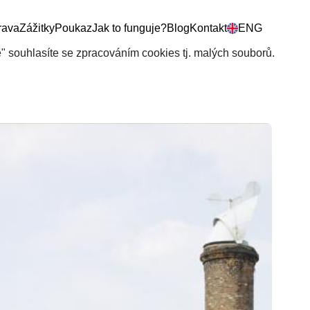
rava
Zážitky
Poukaz
Jak to funguje?
Blog
Kontakt
ENG
še" souhlasíte se zpracováním cookies tj. malých souborů.