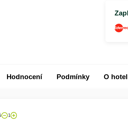
Zapl
Hodnocení
Podmínky
O hote
ů
1