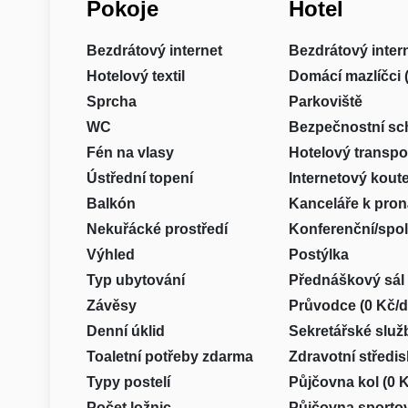
Pokoje
Hotel
Bezdrátový internet
Bezdrátový inter
Hotelový textil
Domácí mazlíčci 
Sprcha
Parkoviště
WC
Bezpečnostní sc
Fén na vlasy
Hotelový transpor
Ústřední topení
Internetový kout
Balkón
Kanceláře k pron
Nekuřácké prostředí
Konferenční/spo
Výhled
Postýlka
Typ ubytování
Přednáškový sál
Závěsy
Průvodce (0 Kč/d
Denní úklid
Sekretářské služ
Toaletní potřeby zdarma
Zdravotní středi
Typy postelí
Půjčovna kol (0 
Počet ložnic
Půjčovna sporto