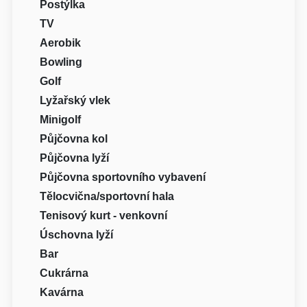
Postýlka
TV
Aerobik
Bowling
Golf
Lyžařský vlek
Minigolf
Půjčovna kol
Půjčovna lyží
Půjčovna sportovního vybavení
Tělocvična/sportovní hala
Tenisový kurt - venkovní
Úschovna lyží
Bar
Cukrárna
Kavárna