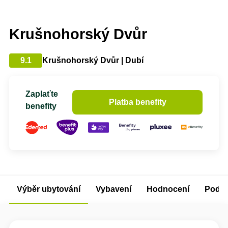
Krušnohorský Dvůr
9.1
Krušnohorský Dvůr | Dubí
Zaplaťte
Platba benefity
benefity
Výběr ubytování
Vybavení
Hodnocení
Podm