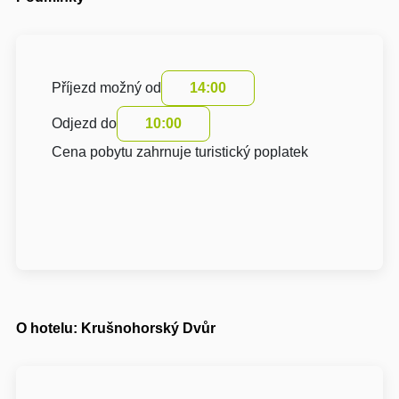
Příjezd možný od
14:00
Odjezd do
10:00
Cena pobytu zahrnuje turistický poplatek
O hotelu: Krušnohorský Dvůr