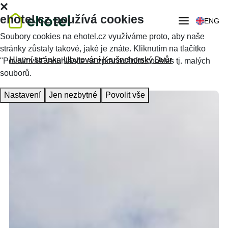
ehotel.cz používá cookies
ENG
Soubory cookies na ehotel.cz využíváme proto, aby naše
stránky zůstaly takové, jaké je znáte. Kliknutím na tlačítko
Hlavní stránka
Ubytování
Krušnohorský Dvůr
"Povolit vše" souhlasíte se zpracováním cookies tj. malých
souborů.
Nastavení
Jen nezbytné
Povolit vše