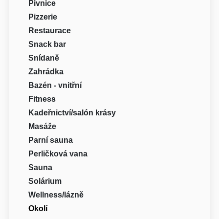
Pivnice
Pizzerie
Restaurace
Snack bar
Snídaně
Zahrádka
Bazén - vnitřní
Fitness
Kadeřnictví/salón krásy
Masáže
Parní sauna
Perličková vana
Sauna
Solárium
Wellness/lázně
Okolí