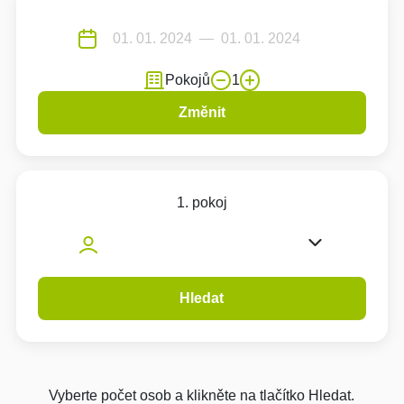
Pokojů
1
Změnit
1. pokoj
Hledat
Vyberte počet osob a klikněte na tlačítko Hledat.