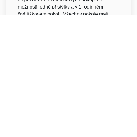
možností jedné přistýlky a v 1 rodinném
čtyřlůžkovém pokoji. Všechny pokoje mají
vlastní luxusní koupelnu se sprchovým koutem
a WC. Samozřejmostí je vybavení každého
pokoje televizí se satelitním přijímačem a
bezplatným wi-fi připojením na internet.
V ceně ubytování je i snídaně, kterou
podáváme v restauraci dle přání návštěvníka
od 8:00 do 10:00 hodin. Hosté si mohou vybrat
z několika možností servírovaných snídaní.
O pokojích
Hotel Krušnohorský Dvůr nabízí celoroční
ubytování v 6 dvoulůžkových pokojích s
možností jedné přistýlky a v 1 rodinném
čtyřlůžkovém pokoji. Všechny pokoje mají