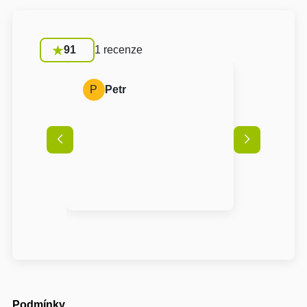
91
1 recenze
P
Petr
Podmínky