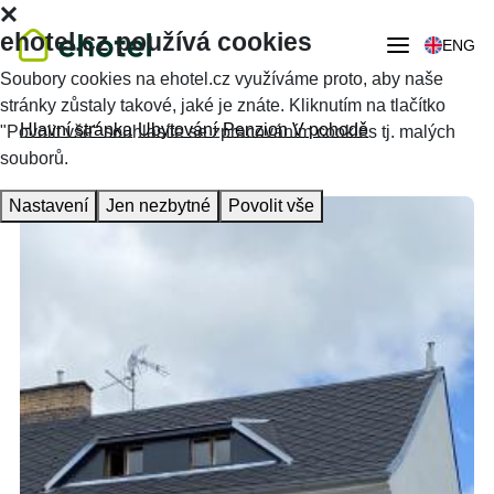
ehotel.cz používá cookies
ENG
Soubory cookies na ehotel.cz využíváme proto, aby naše
stránky zůstaly takové, jaké je znáte. Kliknutím na tlačítko
Hlavní stránka
Ubytování
Penzion V pohodě
"Povolit vše" souhlasíte se zpracováním cookies tj. malých
souborů.
Nastavení
Jen nezbytné
Povolit vše