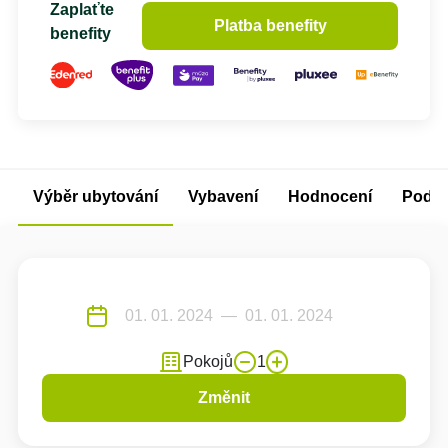
Zaplaťte
Platba benefity
benefity
Výběr ubytování
Vybavení
Hodnocení
Podm
Pokojů
1
Změnit