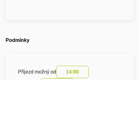
Podmínky
Příjezd možný od
14:00
Odjezd do
10:00
Cena pobytu nezahrnuje turistický poplatek