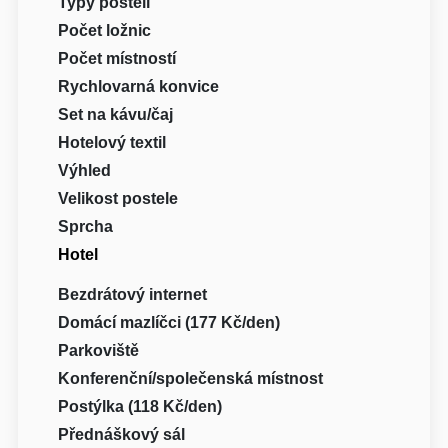
Typy postelí
Počet ložnic
Počet místností
Rychlovarná konvice
Set na kávu/čaj
Hotelový textil
Výhled
Velikost postele
Sprcha
Hotel
Bezdrátový internet
Domácí mazlíčci (177 Kč/den)
Parkoviště
Konferenční/společenská místnost
Postýlka (118 Kč/den)
Přednáškový sál