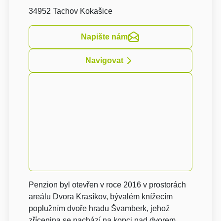
34952 Tachov Kokašice
Napište nám
Navigovat
Penzion byl otevřen v roce 2016 v prostorách
areálu Dvora Krasíkov, bývalém knížecím
poplužním dvoře hradu Švamberk, jehož
zřícenina se nachází na kopci nad dvorem.