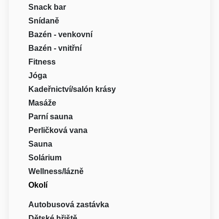
Snack bar
Snídaně
Bazén - venkovní
Bazén - vnitřní
Fitness
Jóga
Kadeřnictví/salón krásy
Masáže
Parní sauna
Perličková vana
Sauna
Solárium
Wellness/lázně
Okolí
Autobusová zastávka
Dětské hřiště