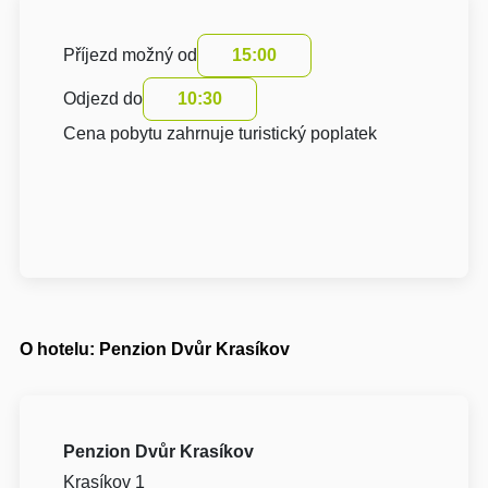
Příjezd možný od
15:00
Odjezd do
10:30
Cena pobytu zahrnuje turistický poplatek
O hotelu: Penzion Dvůr Krasíkov
Penzion Dvůr Krasíkov
Krasíkov 1