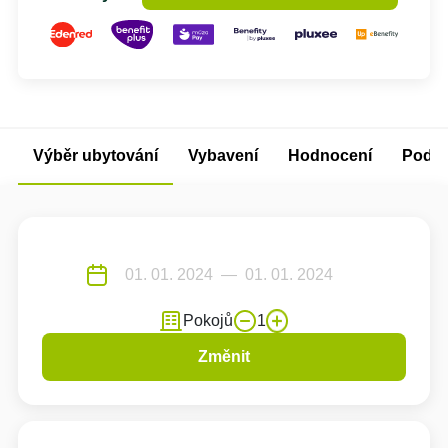
Výběr ubytování
Vybavení
Hodnocení
Podm
Pokojů
1
Změnit