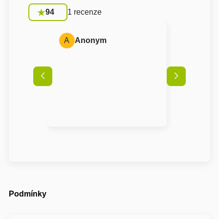
94
1 recenze
A
Anonym
Podmínky