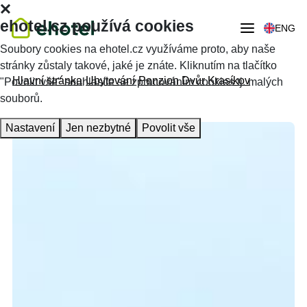
ehotel.cz používá cookies
ENG
Soubory cookies na ehotel.cz využíváme proto, aby naše
stránky zůstaly takové, jaké je znáte. Kliknutím na tlačítko
Hlavní stránka
Ubytování
Penzion Dvůr Krasíkov
"Povolit vše" souhlasíte se zpracováním cookies tj. malých
souborů.
Nastavení
Jen nezbytné
Povolit vše