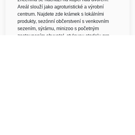
Areál slouží jako agroturistické a výrobní
centrum. Najdete zde krámek s lokálními
produkty, sezónní občerstvení s venkovním
sezením, sýrárnu, minizoo s početným
zastoupením obyvatel, stylovou stodolu pro
pořádání různých kulturně-společenských akcí
a mnoho dalšího.
Penzion disponuje 8 dvoulůžkovými pokoji a 1
rodinným pokojem pro až 4 osoby.
Celý prostor penzionu je nekuřácký. Místa pro
kouření jsou zajištěna ve venkovních
prostorách penzionu - terasa u společenské
místnosti, prostor před vstupem do penzionu.
V penzionu je dovolen pobyt i s domácími
mazlíčky. Je však zpoplatněn.
Bezplatné parkování je zajištěno v prostorách