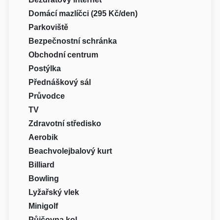
Domácí mazlíčci (295 Kč/den)
Parkoviště
Bezpečnostní schránka
Obchodní centrum
Postýlka
Přednáškový sál
Průvodce
TV
Zdravotní středisko
Aerobik
Beachvolejbalový kurt
Billiard
Bowling
Lyžařský vlek
Minigolf
Půjčovna kol