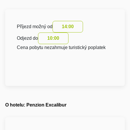
Příjezd možný od
14:00
Odjezd do
10:00
Cena pobytu nezahrnuje turistický poplatek
O hotelu: Penzion Excalibur