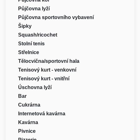
Půjčovna lyží
Půjčovna sportovního vybavení
Šipky
Squash/ricochet
Stolní tenis
Střelnice
Tělocvična/sportovní hala
Tenisový kurt - venkovní
Tenisový kurt - vnitřní
Úschovna lyží
Bar
Cukrárna
Internetová kavárna
Kavárna
Pivnice
Pizzerie