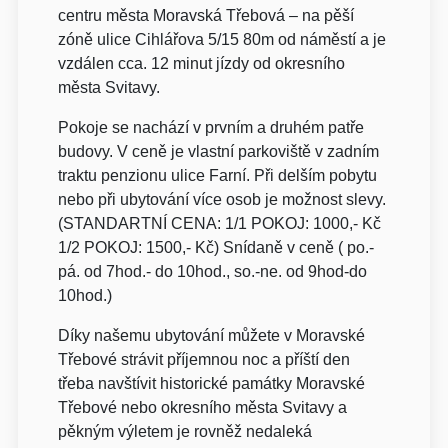
centru města Moravská Třebová – na pěší
zóně ulice Cihlářova 5/15 80m od náměstí a je
vzdálen cca. 12 minut jízdy od okresního
města Svitavy.
Pokoje se nachází v prvním a druhém patře
budovy. V ceně je vlastní parkoviště v zadním
traktu penzionu ulice Farní. Při delším pobytu
nebo při ubytování více osob je možnost slevy.
(STANDARTNÍ CENA: 1/1 POKOJ: 1000,- Kč
1/2 POKOJ: 1500,- Kč) Snídaně v ceně ( po.-
pá. od 7hod.- do 10hod., so.-ne. od 9hod-do
10hod.)
Díky našemu ubytování můžete v Moravské
Třebové strávit příjemnou noc a příští den
třeba navštívit historické památky Moravské
Třebové nebo okresního města Svitavy a
pěkným výletem je rovněž nedaleká