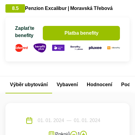
8.5
Penzion Excalibur | Moravská Třebová
Zaplaťte
Platba benefity
benefity
Výběr ubytování
Vybavení
Hodnocení
Podm
Pokojů
1