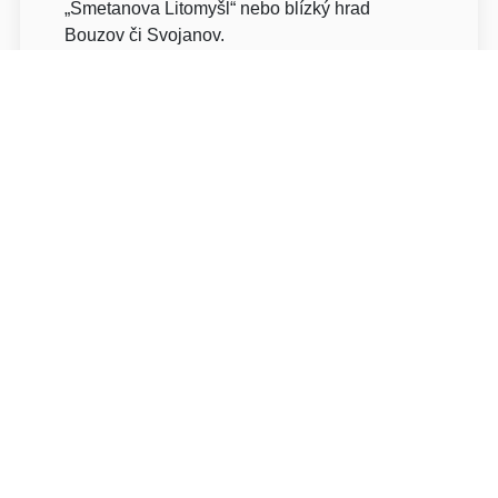
„Smetanova Litomyšl“ nebo blízký hrad
Bouzov či Svojanov.
Pro příjezd na parkoviště penzionu
EXCALIBUR zadejte, prosím, do navigace
adresu :
Farní 18, Moravská Třebová (zadní trakt
penzionu)
ex@excalibur-rp.cz
+420604871051 , 603765640
O pokojích
Pokoje se nachází v prvním patře budovy. V
ceně je vlastní parkoviště v zadním traktu
penzionu.Pro příjezd na parkoviště penzionu
EXCALIBUR zadejte, prosím, do navigace