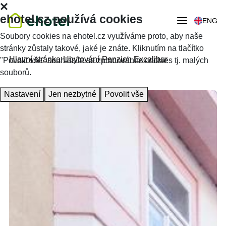
ehotel.cz používá cookies
ENG
Soubory cookies na ehotel.cz využíváme proto, aby naše
stránky zůstaly takové, jaké je znáte. Kliknutím na tlačítko
Hlavní stránka
Ubytování
Penzion Excalibur
"Povolit vše" souhlasíte se zpracováním cookies tj. malých
souborů.
Nastavení
Jen nezbytné
Povolit vše