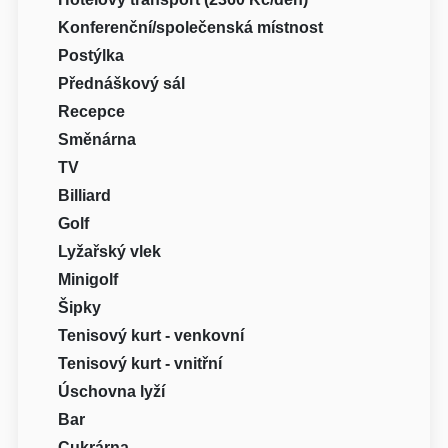
Konferenční/společenská místnost
Postýlka
Přednáškový sál
Recepce
Směnárna
TV
Billiard
Golf
Lyžařský vlek
Minigolf
Šipky
Tenisový kurt - venkovní
Tenisový kurt - vnitřní
Úschovna lyží
Bar
Cukrárna