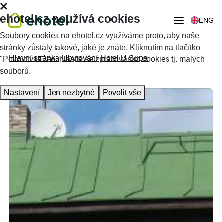
ehotel.cz používá cookies
ENG
Soubory cookies na ehotel.cz využíváme proto, aby naše
stránky zůstaly takové, jaké je znáte. Kliknutím na tlačítko
Hlavní stránka
Ubytování
Hotel U Supa
"Povolit vše" souhlasíte se zpracováním cookies tj. malých
souborů.
Nastavení
Jen nezbytné
Povolit vše