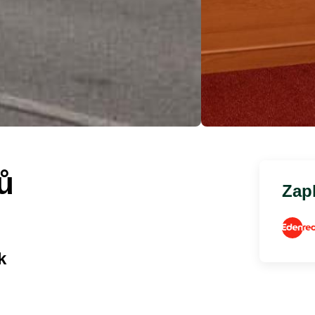
ů
Zapl
k