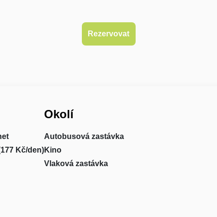
Okolí
net
Autobusová zastávka
(177 Kč/den)
Kino
Vlaková zastávka