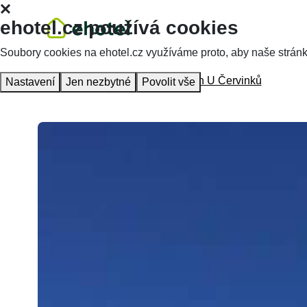
ehotel.cz používá cookies
Soubory cookies na ehotel.cz využíváme proto, aby naše stránky 
Hlavní stránka
Ubytování
Pension U Červinků
Nastavení
Jen nezbytné
Povolit vše