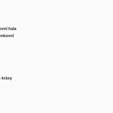
ovní hala
venkovní
n krásy