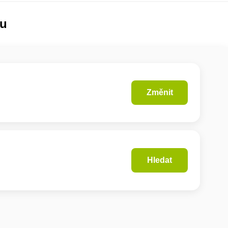
lu
Změnit
Hledat