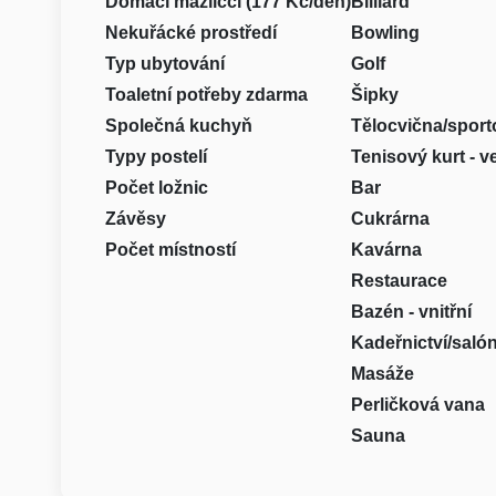
Domácí mazlíčci (177 Kč/den)
Billiard
Nekuřácké prostředí
Bowling
Typ ubytování
Golf
Toaletní potřeby zdarma
Šipky
Společná kuchyň
Tělocvična/sport
Typy postelí
Tenisový kurt - 
Počet ložnic
Bar
Závěsy
Cukrárna
Počet místností
Kavárna
Restaurace
Bazén - vnitřní
Kadeřnictví/saló
Masáže
Perličková vana
Sauna