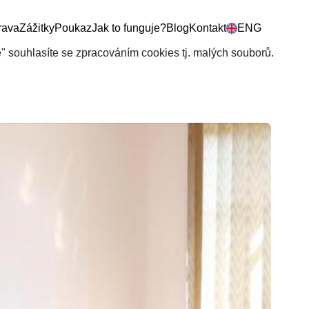
rava
Zážitky
Poukaz
Jak to funguje?
Blog
Kontakt
ENG
še" souhlasíte se zpracováním cookies tj. malých souborů.