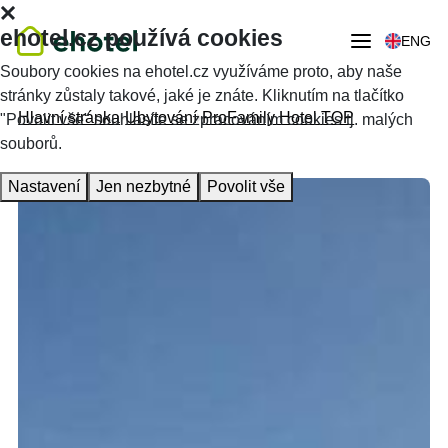
ehotel.cz používá cookies
ENG
Soubory cookies na ehotel.cz využíváme proto, aby naše
stránky zůstaly takové, jaké je znáte. Kliknutím na tlačítko
Hlavní stránka
Ubytování
ProFamily Hotel TOP
"Povolit vše" souhlasíte se zpracováním cookies tj. malých
souborů.
Nastavení
Jen nezbytné
Povolit vše