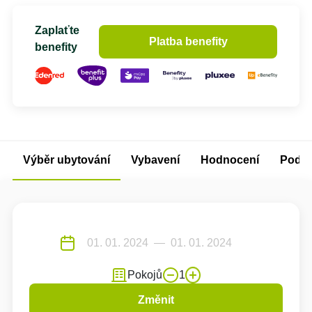
Zaplaťte
Platba benefity
benefity
Výběr ubytování
Vybavení
Hodnocení
Podm
Pokojů
1
Změnit