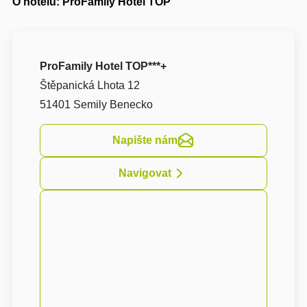
O hotelu: ProFamily Hotel TOP
ProFamily Hotel TOP***+
Štěpanická Lhota 12
51401 Semily Benecko
Napište nám
Navigovat