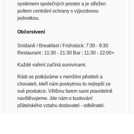
systémem společných prostor a je střežen
pultem centrální ochrany s výjezdovou
jednotkou.
Občerstvení
Snídaně / Breakfast / Frühstück: 7:30 - 9:30
Restaurant : 11:30 - 21:30 Bar : 11:30 - 22:00+
Každé vaření začíná surovinami.
Rádi se potkáváme s menšími pěstiteli a
chovateli, kteří nám poskytnou to nejlepší ze
své produkce. Většinu farem sami pravidelně
navštěvujeme. Jde nám o budování
přátelského vztahu dodavatel - odběratel.
Zdravé a kvalitní vaření v sobě zahrnuje výběr
surovin. Proto si vybíráme čerstvé a kvalitní
suroviny s jasným původem. Vaříme bez