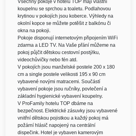
Všechny pokoje v hotelu TOP mají vlastní
koupelnu se sprchou a toaletu. Podlahovou
krytinou v pokojích jsou koberce. Výhledy na
okolní kopce se můžete potěšit z balkónu či
okna na pokoji.
Pokoje disponují internetovým připojením WiFi
zdarma a LED TV. Na Vaše přání můžeme na
pokoj půjčit dětskou cestovní postýlku,
videochůvičky nebo fén atd.
V pokojích jsou manželské postele 200 x 180
cm a single postele velikosti 195 x 90 cm
vybavené novými matracemi. Součástí
vybavení pokoje jsou ručníky, povlečení a
základní hygienické vybavení koupelny.
V ProFamily hotelu TOP dbáme na
bezpečnost. Elektrické zásuvky jsou vybavené
vnitřní dětskou pojistkou a každý pokoj má
požární hlásič napojený na centrální
dispečink. Hotel je vybaven kamerovým