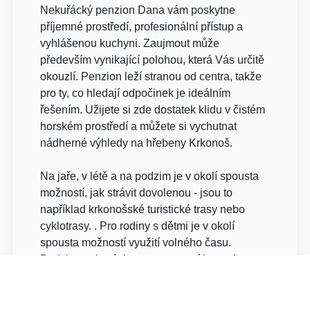
Nekuřácký penzion Dana vám poskytne
příjemné prostředí, profesionální přístup a
vyhlášenou kuchyni. Zaujmout může
především vynikající polohou, která Vás určitě
okouzlí. Penzion leží stranou od centra, takže
pro ty, co hledají odpočinek je ideálním
řešením. Užijete si zde dostatek klidu v čistém
horském prostředí a můžete si vychutnat
nádherné výhledy na hřebeny Krkonoš.
Na jaře, v létě a na podzim je v okolí spousta
možností, jak strávit dovolenou - jsou to
například krkonošské turistické trasy nebo
cyklotrasy. . Pro rodiny s dětmi je v okolí
spousta možností využití volného času.
Podzim na horách svou pestrostí barev je
ideálním časem pro sběr hub na čerstvém
vzduchu.