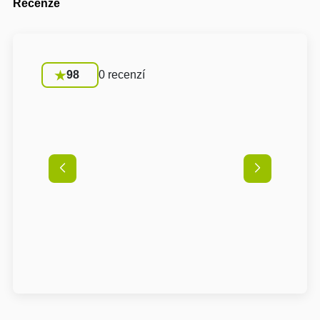
Recenze
98
0 recenzí