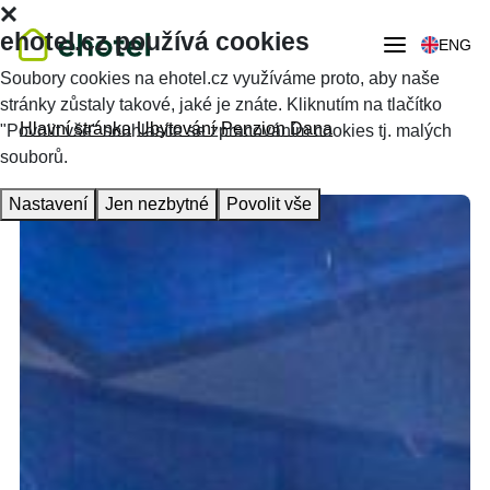
ehotel.cz používá cookies
ENG
Soubory cookies na ehotel.cz využíváme proto, aby naše
stránky zůstaly takové, jaké je znáte. Kliknutím na tlačítko
Hlavní stránka
Ubytování
Penzion Dana
"Povolit vše" souhlasíte se zpracováním cookies tj. malých
souborů.
Nastavení
Jen nezbytné
Povolit vše