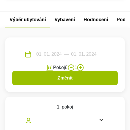
Výběr ubytování
Vybavení
Hodnocení
Podm
Pokojů
1
Změnit
1. pokoj