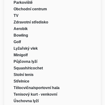
Parkoviště
Obchodní centrum
TV
Zdravotní středisko
Aerobik
Bowling
Golf
Lyžařský vlek
Minigolf
Půjčovna lyží
Squash/ricochet
Stolní tenis
Střelnice
Tělocvična/sportovní hala
Tenisový kurt - venkovní
Úschovna lyží