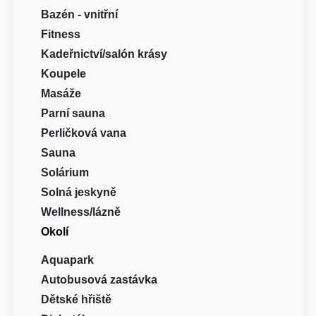
Bazén - vnitřní
Fitness
Kadeřnictví/salón krásy
Koupele
Masáže
Parní sauna
Perličková vana
Sauna
Solárium
Solná jeskyně
Wellness/lázně
Okolí
Aquapark
Autobusová zastávka
Dětské hřiště