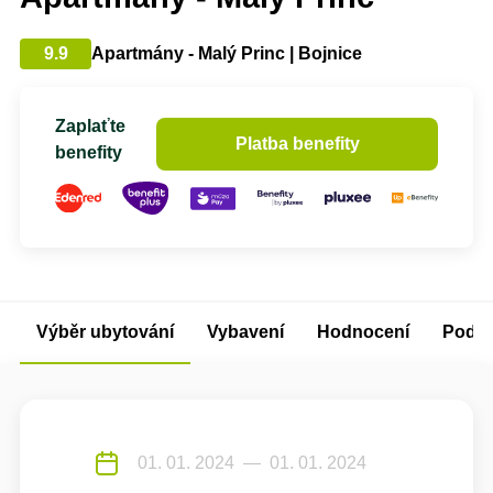
9.9
Apartmány - Malý Princ | Bojnice
Zaplaťte
Platba benefity
benefity
Výběr ubytování
Vybavení
Hodnocení
Podm