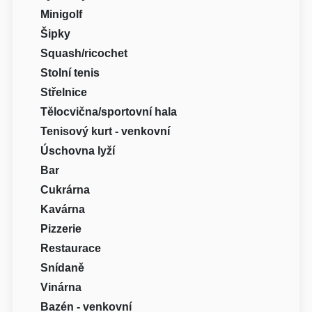
Minigolf
Šipky
Squash/ricochet
Stolní tenis
Střelnice
Tělocvična/sportovní hala
Tenisový kurt - venkovní
Úschovna lyží
Bar
Cukrárna
Kavárna
Pizzerie
Restaurace
Snídaně
Vinárna
Bazén - venkovní