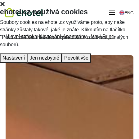
ehotel.cz používá cookies
ENG
Soubory cookies na ehotel.cz využíváme proto, aby naše
stránky zůstaly takové, jaké je znáte. Kliknutím na tlačítko
Hlavní stránka
Ubytování
Apartmány - Malý Princ
"Povolit vše" souhlasíte se zpracováním cookies tj. malých
souborů.
Nastavení
Jen nezbytné
Povolit vše