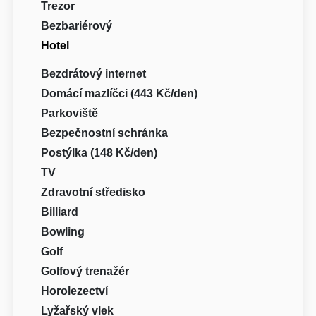
Trezor
Bezbariérový
Hotel
Bezdrátový internet
Domácí mazlíčci (443 Kč/den)
Parkoviště
Bezpečnostní schránka
Postýlka (148 Kč/den)
TV
Zdravotní středisko
Billiard
Bowling
Golf
Golfový trenažér
Horolezectví
Lyžařský vlek